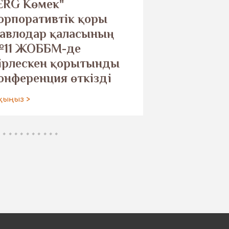
ERG Көмек"
қар барыс
орпоративтік қоры
арналған 
авлодар қаласының
орнатылд
11 ЖОББМ-де
Оқыңыз >
ірлескен қорытынды
онференция өткізді
қыңыз >