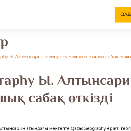
QAZ
ар
phy Ы. Алтынсарин атындағы мектепте ашық сабақ өткіз
raphy Ы. Алтынсари
шық сабақ өткізді
 Алтынсарин атындағы мектепте QazaqGeography ерікті 