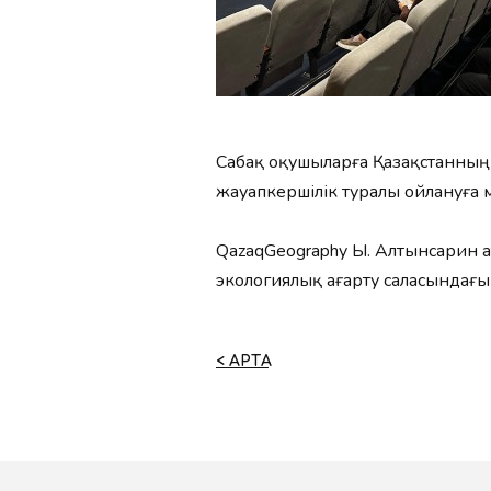
Сабақ оқушыларға Қазақстанның 
жауапкершілік туралы ойлануға м
QazaqGeography Ы. Алтынсарин а
экологиялық ағарту саласындағы 
< АРТҚА