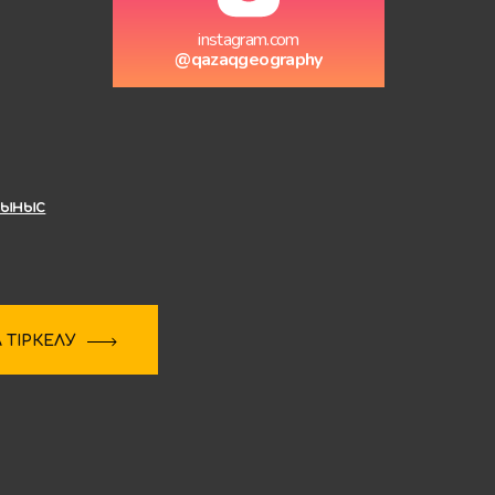
instagram.com
@qazaqgeography
сыныс
ТІРКЕЛУ