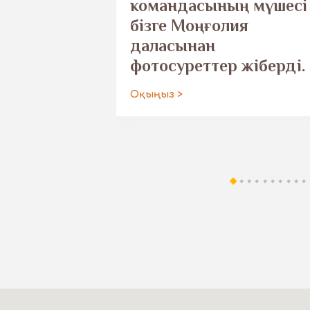
командасының мүшесі
бізге Моңғолия
даласынан
фотосуреттер жіберді.
Оқыңыз >