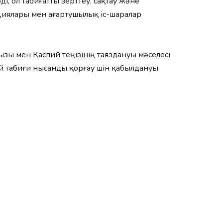
, ол табиғатты зерттеу, сақтау және
ициялары мен ағартушылық іс-шаралар
зы мен Каспий теңізінің таяздануы мәселесі
ей табиғи нысанды қорғау үшін қабылдануы