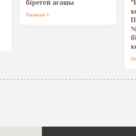
бірегей ағашы
"
к
Оқыңыз >
П
№
б
к
О