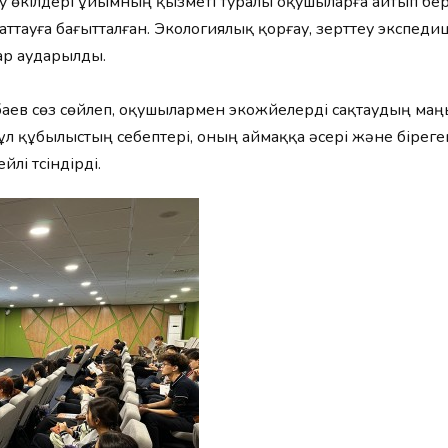
 өкілдері ұйымның қызметі туралы оқушыларға айтып берді
аттауға бағытталған. Экологиялық қорғау, зерттеу экспед
ар аударылды.
ев сөз сөйлеп, оқушылармен экожүйелерді сақтаудың маңы
 бұл құбылыстың себептері, оның аймаққа әсері және бірег
лі түсіндірді.