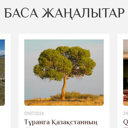
БАСҚА ЖАҢАЛЫҚТАР
09.07.2026
24
Тұранга Қазақстанның
Q