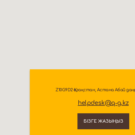
Z10G9D2 Қазақстан, Астана Абай даң
helpdesk@q-g.kz
БІЗГЕ ЖАЗЫҢЫЗ