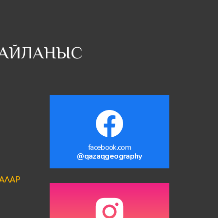
АЙЛАНЫС
facebook.com
@qazaqgeography
АЛАР