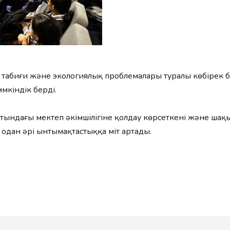
табиғи және экологиялық проблемалары туралы көбірек бі
үмкіндік берді.
тындағы мектеп әкімшілігіне қолдау көрсеткені және шақы
одан әрі ынтымақтастыққа үміт артады.