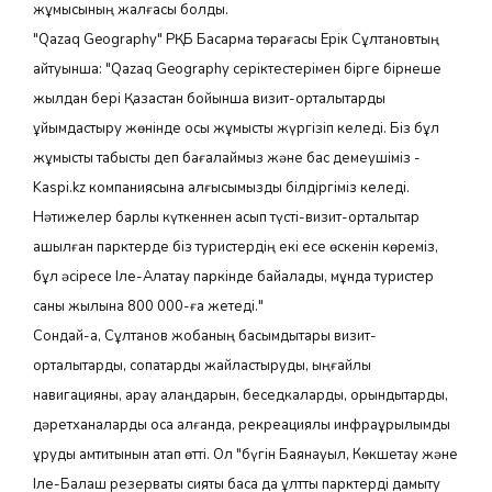
жұмысының жалғасы болды.
"Qazaq Geography" РҚБ Басқарма төрағасы Ерік Сұлтановтың
айтуынша: "Qazaq Geography серіктестерімен бірге бірнеше
жылдан бері Қазақстан бойынша визит-орталықтарды
ұйымдастыру жөнінде осы жұмысты жүргізіп келеді. Біз бұл
жұмысты табысты деп бағалаймыз және бас демеушіміз -
Kaspi.kz компаниясына алғысымызды білдіргіміз келеді.
Нәтижелер барлық күткеннен асып түсті-визит-орталықтар
ашылған парктерде біз туристердің екі есе өскенін көреміз,
бұл әсіресе Іле-Алатау паркінде байқалады, мұнда туристер
саны жылына 800 000-ға жетеді."
Сондай-ақ, Сұлтанов жобаның басымдықтары визит-
орталықтарды, соқпақтарды жайластыруды, ыңғайлы
навигацияны, қарау алаңдарын, беседкаларды, орындықтарды,
дәретханаларды қоса алғанда, рекреациялық инфрақұрылымды
құруды қамтитынын атап өтті. Ол "бүгін Баянауыл, Көкшетау және
Іле-Балқаш резерваты сияқты басқа да ұлттық парктерді дамыту