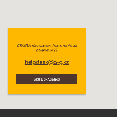
Z10G9D2 Қазақстан, Астана Абай
даңғылы 22
helpdesk@q-g.kz
БІЗГЕ ЖАЗЫҢЫЗ