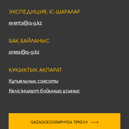
ЭКСПЕДИЦИЯ, ІС-ШАРАЛАР
events@q-g.kz
БАҚ БАЙЛАНЫС
press@q-g.kz
ҚҰҚЫҚТЫҚ АҚПАРАТ
Құпиялылық саясаты
Келісімшарт бойынша ұсыныс
QAZAQGEOGRAPHYGA ТІРКЕЛУ