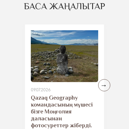
БАСҚА ЖАҢАЛЫҚТАР
09.07.2026
Qazaq Geography
командасының мүшесі
бізге Моңғолия
даласынан
фотосуреттер жіберді.