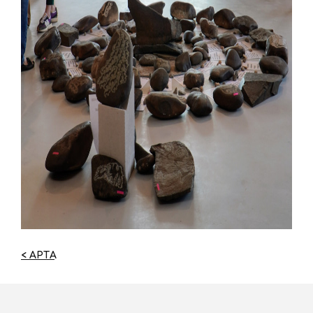
< АРТҚА