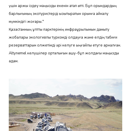
үшін қаржы іздеу маңызды екенін атап өтті. Бұл орындардың
барлығының экотуристерді қызықтыратын орынға айналу
мүмкіндігі жоғары."
Қазақстанның ұлттық парктерінің инфрақұрылымын дамыту
жобалары экологиялық туризмді қолдауға және елдің табиғи
резерваттарын қолжетімді әрі келуге ыңғайлы етуге арналған.
Altynemel келушілер орталығын ашу-бұл жолдағы маңызды
қадам.