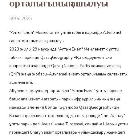
орталығының ашылуы
30.06.2023
"Алтын Емел" Мемлекеттік ұлттық табиғи паркінде Altynemel
сапар-орталығының ашылуы
2023 жылы 29 маусымда "Алтын Емел" Мемлекеттік ұлттық
табиғи паркінде QazaqGeography РҚБ қолдауымен іске
асырылған қазақстандық Qazaq National Parks компаниясының
(QNP) жаңа жобасы-Altynemel визит-орталығының салтанатты
ашылуы өтті.
Altynemel келушілер орталығы "Алтын Емел" ұлттық паркіне
батыс қақпа қызметін атқаратын парк инфрақұрылымының жаңа
маңызды элементі болды. Бұл жоба QazaqGeography-дің
Қазақстандағы визит-орталықтарды, соның ішінде "Іле-Алатау"
ұлттық паркіндегі Ayusai және Turgensai, сондай-ақ Шарын ұлттық
паркіндегі Charyn визит орталықтарын ұйымдастыру жөніндегі