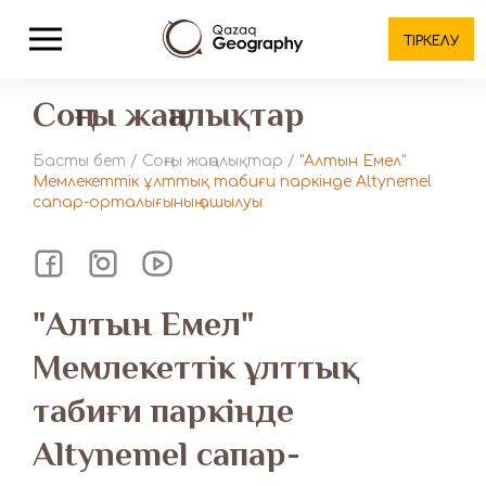
ТІРКЕЛУ
Соңғы жаңалықтар
Басты бет
/
Соңғы жаңалықтар
/
"Алтын Емел"
Мемлекеттік ұлттық табиғи паркінде Altynemel
сапар-орталығының ашылуы
"Алтын Емел"
Мемлекеттік ұлттық
табиғи паркінде
Altynemel сапар-