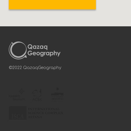
©2022 QazaqGeography