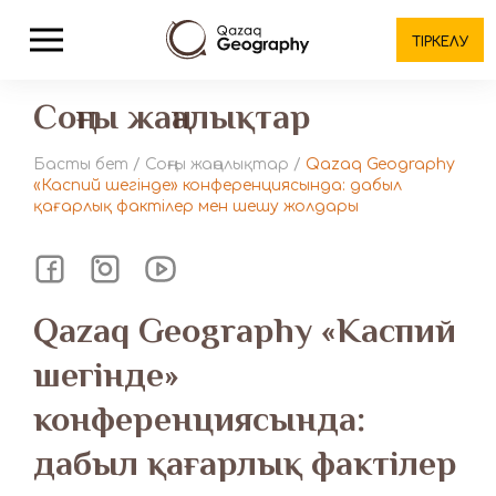
ТІРКЕЛУ
Соңғы жаңалықтар
Басты бет
/
Соңғы жаңалықтар
/
Qazaq Geography
«Каспий шегінде» конференциясында: дабыл
қағарлық фактілер мен шешу жолдары
Qazaq Geography «Каспий
шегінде»
конференциясында:
дабыл қағарлық фактілер