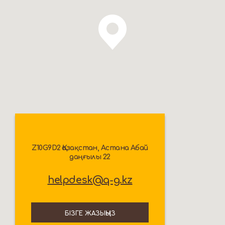
Z10G9D2 Қазақстан, Астана Абай
даңғылы 22
helpdesk@q-g.kz
БІЗГЕ ЖАЗЫҢЫЗ