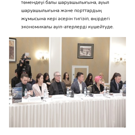
төмендеуі балық шаруашылығына, ауыл
шаруашылығына және порттардың
жұмысына кері әсерін тигізіп, өңірдегі
экономикалық қауіп-қатерлерді күшейтуде.