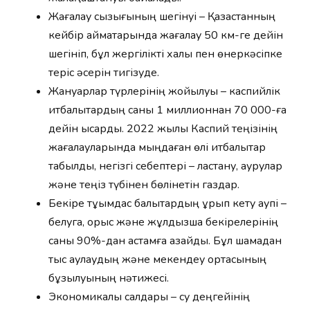
Жағалау сызығының шегінуі – Қазақстанның
кейбір аймақтарында жағалау 50 км-ге дейін
шегініп, бұл жергілікті халық пен өнеркәсіпке
теріс әсерін тигізуде.
Жануарлар түрлерінің жойылуы – каспийлік
итбалықтардың саны 1 миллионнан 70 000-ға
дейін қысқарды. 2022 жылы Каспий теңізінің
жағалауларында мыңдаған өлі итбалықтар
табылды, негізгі себептері – ластану, аурулар
және теңіз түбінен бөлінетін газдар.
Бекіре тұқымдас балықтардың құрып кету қаупі –
белуга, орыс және жұлдызша бекірелерінің
саны 90%-дан астамға азайды. Бұл шамадан
тыс аулаудың және мекендеу ортасының
бұзылуының нәтижесі.
Экономикалық салдары – су деңгейінің