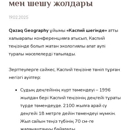
мен шешу жолдары
19.02.2025
Qazaq Geography
ұйымы
«Каспий шегінде»
атты
халықаралық конференцияға қатысып, Каспий
теңізінде болып жатқан экологиялық апат қаупі
туралы мәселелерді талқылады.
Зерттеулерге сәйкес, Каспий теңізіне төніп тұрған
негізгі қауіптер:
Судың деңгейінің күрт төмендеуі – 1996
жылдан бері Каспий теңізінің деңгейі тұрақты
түрде төмендеуде. 2100 жылға қарай су
деңгейі 18 метрге дейін төмендеуі мүмкін.
Жыл сайын теңіз түбінің 70 см-ге
жалаңаштануы байқалады.