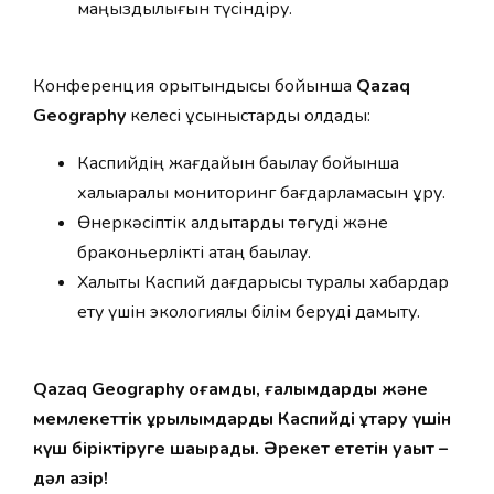
маңыздылығын түсіндіру.
Конференция қорытындысы бойынша
Qazaq
Geography
келесі ұсыныстарды қолдады:
Каспийдің жағдайын бақылау бойынша
халықаралық мониторинг бағдарламасын құру.
Өнеркәсіптік қалдықтарды төгуді және
браконьерлікті қатаң бақылау.
Халықты Каспий дағдарысы туралы хабардар
ету үшін экологиялық білім беруді дамыту.
Qazaq Geography қоғамды, ғалымдарды және
мемлекеттік құрылымдарды Каспийді құтқару үшін
күш біріктіруге шақырады. Әрекет ететін уақыт –
дәл қазір!