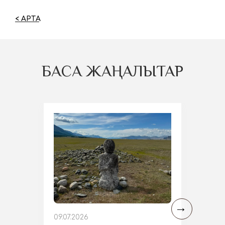
< АРТҚА
БАСҚА ЖАҢАЛЫҚТАР
09.07.2026