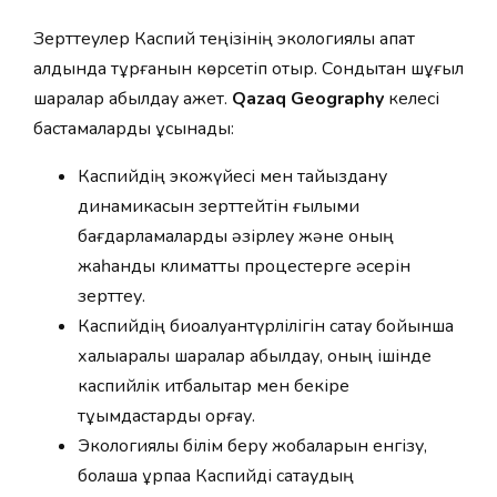
Зерттеулер Каспий теңізінің экологиялық апат
алдында тұрғанын көрсетіп отыр. Сондықтан шұғыл
шаралар қабылдау қажет.
Qazaq Geography
келесі
бастамаларды ұсынады:
Каспийдің экожүйесі мен тайыздану
динамикасын зерттейтін ғылыми
бағдарламаларды әзірлеу және оның
жаһандық климаттық процестерге әсерін
зерттеу.
Каспийдің биоалуантүрлілігін сақтау бойынша
халықаралық шаралар қабылдау, оның ішінде
каспийлік итбалықтар мен бекіре
тұқымдастарды қорғау.
Экологиялық білім беру жобаларын енгізу,
болашақ ұрпаққа Каспийді сақтаудың