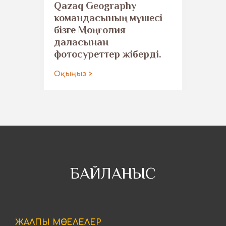
Qazaq Geography
командасының мүшесі
бізге Моңғолия
даласынан
фотосуреттер жіберді.
Оқыңыз >
БАЙЛАНЫС
ЖАЛПЫ МӘСЕЛЕЛЕР