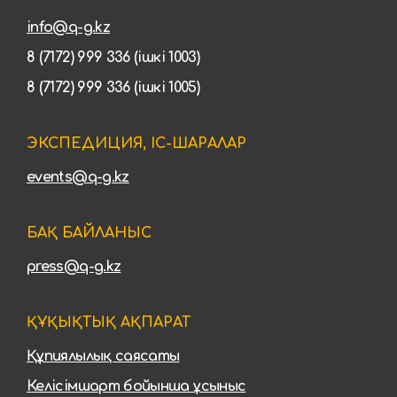
info@q-g.kz
8 (7172) 999 336 (ішкі 1003)
8 (7172) 999 336 (ішкі 1005)
ЭКСПЕДИЦИЯ, ІС-ШАРАЛАР
events@q-g.kz
БАҚ БАЙЛАНЫС
press@q-g.kz
ҚҰҚЫҚТЫҚ АҚПАРАТ
Құпиялылық саясаты
Келісімшарт бойынша ұсыныс