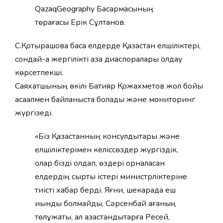
QazaqGeography
Басқармасының
төрағасы Ерік Сұлтанов.
С.Қотырашовқа басқа елдерде Қазақстан елшіліктері,
сондай-ақ жергілікті қазақ диаспоралары қолдау
көрсетпекші.
Саяхатшының өкілі Бақтияр Қожахметов жол бойы
ақсақалмен байланыста болады және мониторинг
жүргізеді.
«Біз Қазақстанның консулдықтары және
елшіліктерімен келіссөздер жүргіздік,
олар бізді қолдап, өздері орналасқан
елдердің сыртқы істері министрліктеріне
тиісті хабар берді. Яғни, шекарада еш
қиындық болмайды, Сәрсенбай ағаның
төлқұжаты, ал қазақстандықтарға Ресей,