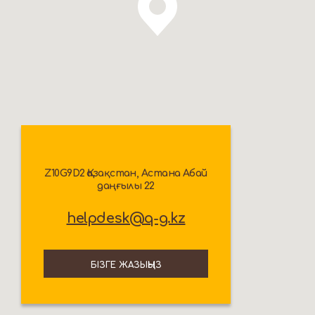
Z10G9D2 Қазақстан, Астана Абай
даңғылы 22
helpdesk@q-g.kz
БІЗГЕ ЖАЗЫҢЫЗ