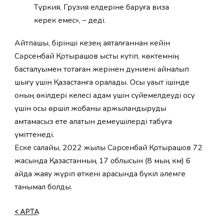
Түркия, Грузия елдеріне баруға виза
керек емес», – деді.
Айтпақшы, бірінші кезең аяқталғаннан кейін
Сәрсенбай Қотырашов қысты күтіп, көктемнің
басталуымен тоқтаған жерінен дүниені айналып
шығу үшін Қазақстанға оралады. Осы уақыт ішінде
оның өкілдері келесі қадам үшін сүйемелдеуді қосу
үшін осы өршіл жобаны қаржыландыруды
қамтамасыз ете алатын демеушілерді табуға
үміттенеді.
Еске салайық, 2022 жылы Сәрсенбай Қотырашов 72
жасында Қазақстанның 17 облысын (8 мың км) 6
айда жаяу жүріп өткені арқасында бүкіл әлемге
танымал болды.
< АРТҚА