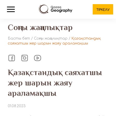
ТІРКЕЛУ
Соңғы жаңалықтар
Басты бет
/
Соңғы жаңалықтар
/
Қазақстандық
саяхатшы жер шарын жаяу араламақшы
Қазақстандық саяхатшы
жер шарын жаяу
араламақшы
01.08.2023