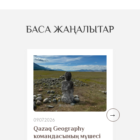
БАСҚА ЖАҢАЛЫҚТАР
09.07.2026
Qazaq Geography
командасының мүшесі