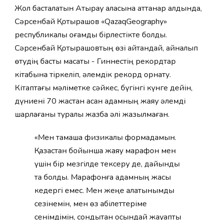
Жол басталатын Атырау қаласына аттанар алдында,
Сәрсенбай Қотырашов «QazaqGeography»
республикалық қоғамдық бірлестікте болды.
Сәрсенбай Қотырашовтың өзі айтқандай, айналып
өтудің басты мақсаты - Гиннестің рекордтар
кітабына тіркеліп, әлемдік рекорд орнату.
Кітаптағы мәліметке сәйкес, бүгінгі күнге дейін,
дүниені 70 жастан асқан адамның жаяу әлемді
шарлағаны туралы жазба әлі жазылмаған.
«Мен тамаша физикалық формадамын.
Қазақстан бойынша жаяу марафон мен
үшін бір мезгілде тексеру де, дайындық
та болды. Марафонға адамның жасы
кедергі емес. Мен жеңе алатынымды
сезінемін, мен өз қабілеттеріме
сенімдімін, сондықтан осындай жауапты