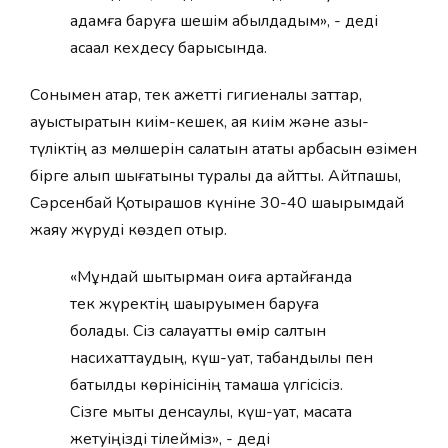
қадамға баруға шешім қабылдадым», - деді
ақсақал кехдесу барысында.
Сонымен қатар, тек қажетті гигиеналық заттар,
ауыстыратын киім-кешек, аяқ киім және азық-
түліктің аз мөлшерін салатын атақты арбасын өзімен
бірге алып шығатыны туралы да айтты. Айтпақшы,
Сәрсенбай Қотырашов күніне 30-40 шақырымдай
жаяу жүруді көздеп отыр.
«Мұндай шытырман оқиға қартайғанда
тек жүректің шақыруымен баруға
болады. Сіз салауатты өмір салтын
насихаттаудың, күш-қуат, табандылық пен
батылдық көрінісінің тамаша үлгісісіз.
Сізге мықты денсаулық, күш-қуат, мақсатқа
жетуіңізді тілейміз», - деді