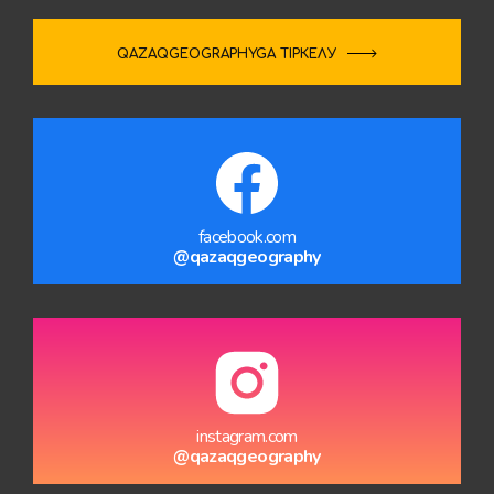
QAZAQGEOGRAPHYGA ТІРКЕЛУ
facebook.com
@qazaqgeography
instagram.com
@qazaqgeography