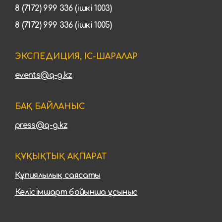
8 (7172) 999 336 (ішкі 1003)
8 (7172) 999 336 (ішкі 1005)
ЭКСПЕДИЦИЯ, ІС-ШАРАЛАР
events@q-g.kz
БАҚ БАЙЛАНЫС
press@q-g.kz
ҚҰҚЫҚТЫҚ АҚПАРАТ
Құпиялылық саясаты
Келісімшарт бойынша ұсыныс