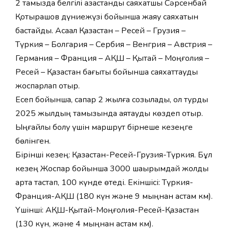
2 тамызда белгілі қазақстандық саяхатшы Сәрсенбай
Қотырашов дүниежүзі бойынша жаяу саяхатын
бастайды. Ақсақал Қазақстан – Ресей – Грузия –
Түркия – Болгария – Сербия – Венгрия – Австрия –
Германия – Франция – АҚШ – Қытай – Моңғолия –
Ресей – Қазақстан бағыты бойынша саяхаттауды
жоспарлап отыр.
Есеп бойынша, сапар 2 жылға созылады, ол турды
2025 жылдың тамызында аяқтауды көздеп отыр.
Ыңғайлы болу үшін маршрут бірнеше кезеңге
бөлінген.
Бірінші кезең: Қазақстан-Ресей-Грузия-Түркия. Бұл
кезең Жоспар бойынша 3000 шақырымдай жолды
артқа тастап, 100 күнде өтеді. Екіншісі: Түркия-
Франция-АҚШ (180 күн және 9 мыңнан астам км).
Үшінші: АҚШ-Қытай-Моңғолия-Ресей-Қазақстан
(130 күн, және 4 мыңнан астам км).