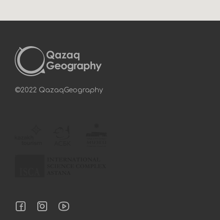
©2022 QazaqGeography