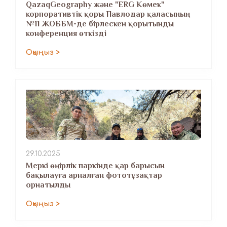
QazaqGeography және "ERG Көмек"
корпоративтік қоры Павлодар қаласының
№11 ЖОББМ-де бірлескен қорытынды
конференция өткізді
Оқыңыз >
29.10.2025
Меркі өңірлік паркінде қар барысын
бақылауға арналған фототұзақтар
орнатылды
Оқыңыз >