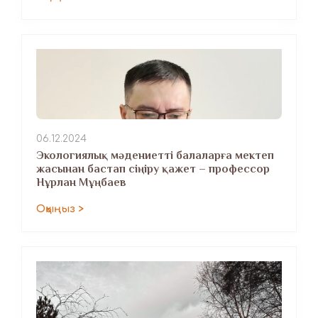
06.12.2024
Экологиялық мәдениетті балаларға мектеп
жасынан бастап сіңіру қажет – профессор
Нұрлан Мұңбаев
Оқыңыз >