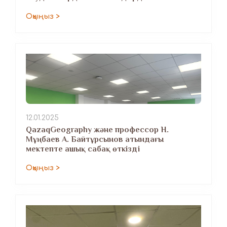
Оқыңыз >
12.01.2025
QazaqGeography және профессор Н.
Мұңбаев А. Байтұрсынов атындағы
мектепте ашық сабақ өткізді
Оқыңыз >