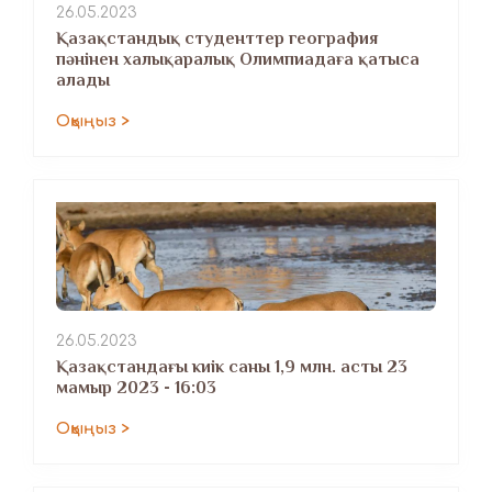
26.05.2023
Қазақстандық студенттер география
пәнінен халықаралық Олимпиадаға қатыса
алады
Оқыңыз >
26.05.2023
Қазақстандағы киік саны 1,9 млн. асты 23
мамыр 2023 - 16:03
Оқыңыз >