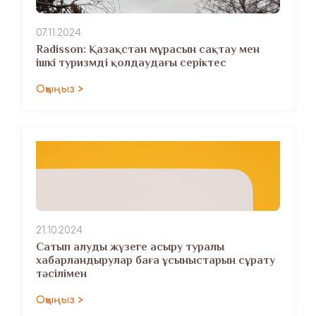
07.11.2024
Radisson: Қазақстан мұрасын сақтау мен
ішкі туризмді қолдаудағы серіктес
Оқыңыз >
21.10.2024
Сатып алуды жүзеге асыру туралы
хабарландырулар баға ұсыныстарын сұрату
тәсілімен
Оқыңыз >