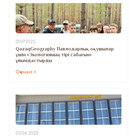
01.07.2025
QazaqGeography Павлодарлық оқушылар
үшін «Экологияның тірі сабағын»
ұйымдастырды
Оқыңыз >
03.06.2025