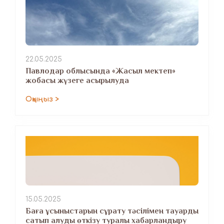
22.05.2025
Павлодар облысында «Жасыл мектеп»
жобасы жүзеге асырылуда
Оқыңыз >
15.05.2025
Баға ұсыныстарын сұрату тәсілімен тауарды
сатып алуды өткізу туралы хабарландыру