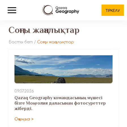
ТІРКЕЛУ
Соңғы жаңалықтар
Басты бет
/
Соңғы жаңалықтар
09.07.2026
Qazaq Geography командасының мүшесі
бізге Моңғолия даласынан фотосуреттер
жіберді.
Оқыңыз >