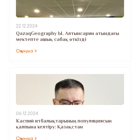
22.12.2024
QazaqGeography Ы. Алтынсарин атындағы
мектепте ашық сабақ өткізді
Оқыңыз >
06.12.2024
Каспий итбалықтарының популяциясын
қалпына келтіру: Қазақстан
Оқыңыз >