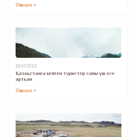
Оқыңыз >
28.07.2023
Қазақстанға келген туристер саны үш есе
артқан
Оқыңыз >