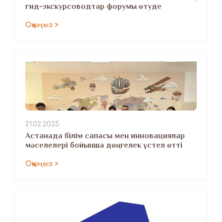
гид-экскурсоводтар форумы өтуде
Оқыңыз >
21.02.2025
Астанада білім сапасы мен инновациялар
мәселелері бойынша дөңгелек үстел өтті
Оқыңыз >