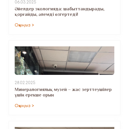
06.03.2025
Әйелдер экологияда: шабыттандырады,
қорғайды, әлемді өзгертеді!
Оқыңыз >
28.02.2025
Минералогиялық музей – жас зерттеушілер
үшін ерекше орын
Оқыңыз >