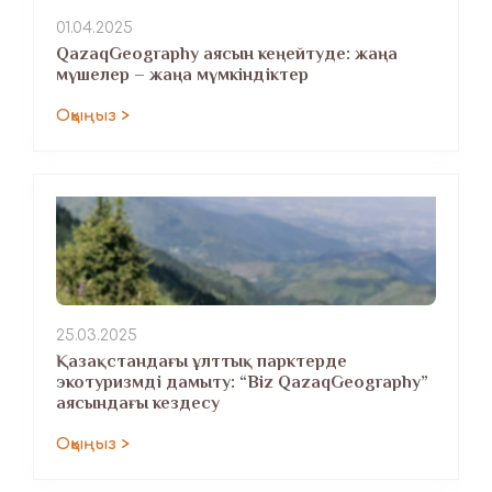
01.04.2025
QazaqGeography аясын кеңейтуде: жаңа
мүшелер – жаңа мүмкіндіктер
Оқыңыз >
25.03.2025
Қазақстандағы ұлттық парктерде
экотуризмді дамыту: “Biz QazaqGeography”
аясындағы кездесу
Оқыңыз >