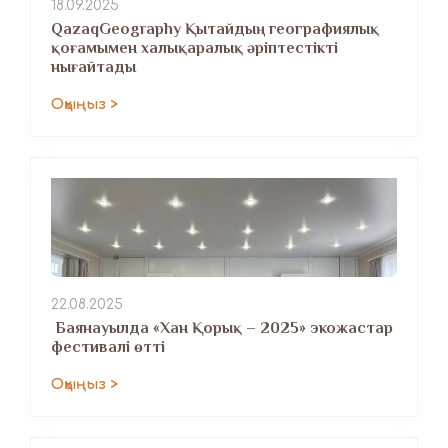
18.09.2025
QazaqGeography Қытайдың географиялық
қоғамымен халықаралық әріптестікті
нығайтады
Оқыңыз >
22.08.2025
​ Баянауылда «Хан Қорық – 2025» экожастар
фестивалі өтті
Оқыңыз >