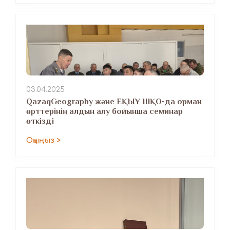
03.04.2025
QazaqGeography және ЕҚЫҰ ШҚО-да орман
өрттерінің алдын алу бойынша семинар
өткізді
Оқыңыз >