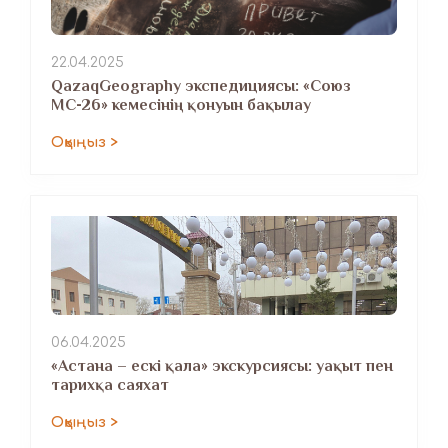
22.04.2025
QazaqGeography экспедициясы: «Союз
МС-26» кемесінің қонуын бақылау
Оқыңыз >
06.04.2025
«Астана – ескі қала» экскурсиясы: уақыт пен
тарихқа саяхат
Оқыңыз >