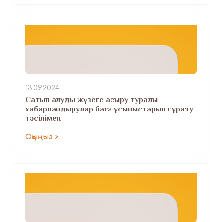
13.09.2024
Сатып алуды жүзеге асыру туралы
хабарландырулар баға ұсыныстарын сұрату
тәсілімен
Оқыңыз >