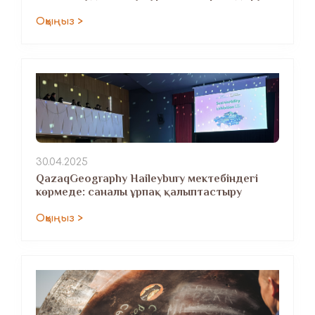
Оқыңыз >
30.04.2025
QazaqGeography Haileybury мектебіндегі
көрмеде: саналы ұрпақ қалыптастыру
Оқыңыз >