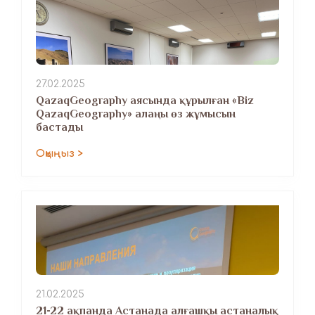
27.02.2025
QazaqGeography аясында құрылған «Biz
QazaqGeography» алаңы өз жұмысын
бастады
Оқыңыз >
21.02.2025
21-22 ақпанда Астанада алғашқы астаналық