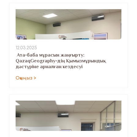
12.03.2025
​ Ата-баба мұрасын жаңғырту:
QazaqGeography-дің Қымызмұрындық
дәстүріне арналған кездесуі
Оқыңыз >