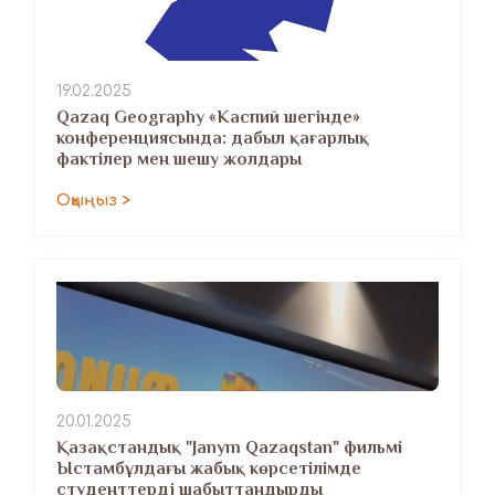
19.02.2025
Qazaq Geography «Каспий шегінде»
конференциясында: дабыл қағарлық
фактілер мен шешу жолдары
Оқыңыз >
20.01.2025
Қазақстандық "Janym Qazaqstan" фильмі
Ыстамбұлдағы жабық көрсетілімде
студенттерді шабыттандырды