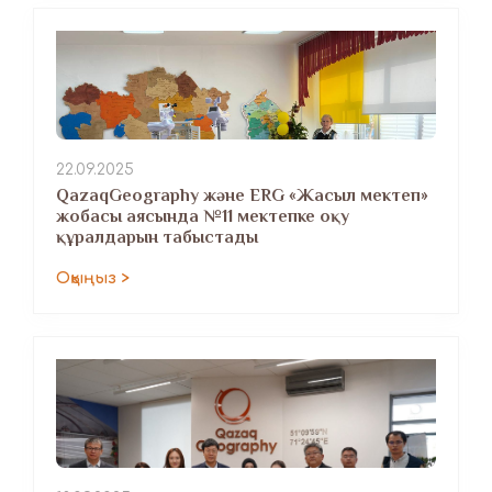
22.09.2025
QazaqGeography және ERG «Жасыл мектеп»
жобасы аясында №11 мектепке оқу
құралдарын табыстады
Оқыңыз >