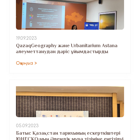
19.09.2023
QazaqGeography және Urbanitarium Astana
әлеуметтанудан дәріс ұйымдастырды
Оқыңыз >
05.09.2023
Батыс Қазақстан тарихының ескерткіштері
ЮНЕСКО-ның Әлемдік мұра тізіміне енгізілуі