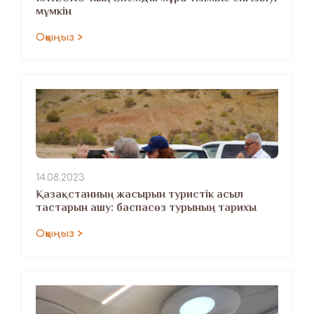
мүмкін
Оқыңыз >
14.08.2023
Қазақстанның жасырын туристік асыл
тастарын ашу: баспасөз турының тарихы
Оқыңыз >