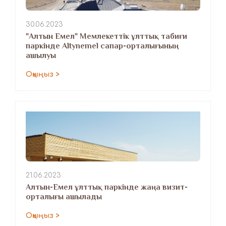
30.06.2023
"Алтын Емел" Мемлекеттік ұлттық табиғи
паркінде Altynemel сапар-орталығының
ашылуы
Оқыңыз >
21.06.2023
Алтын-Емел ұлттық паркінде жаңа визит-
орталығы ашылады
Оқыңыз >