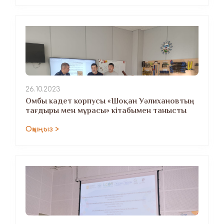
26.10.2023
Омбы кадет корпусы «Шоқан Уәлихановтың
тағдыры мен мұрасы» кітабымен танысты
Оқыңыз >