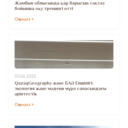
Жамбыл облысында қар барысын сақтау
бойынша оқу тренингі өтті
Оқыңыз >
03.06.2025
QazaqGeography және БАӘ Елшілігі:
экология және мәдени мұра саласындағы
әріптестік
Оқыңыз >