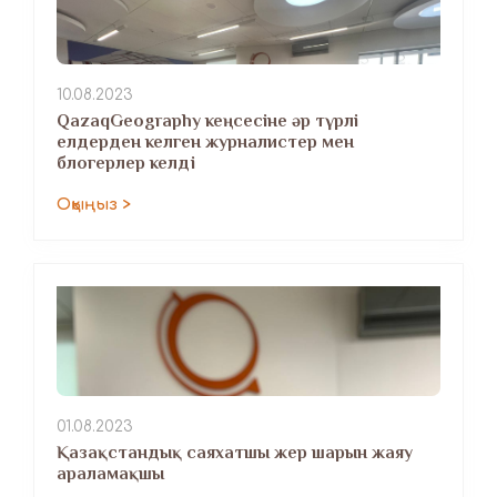
10.08.2023
QazaqGeography кеңсесіне әр түрлі
елдерден келген журналистер мен
блогерлер келді
Оқыңыз >
01.08.2023
Қазақстандық саяхатшы жер шарын жаяу
араламақшы