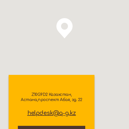
Z10G9D2 Казахстан,
Астана,проспект Абая, зд. 22
helpdesk@q-g.kz