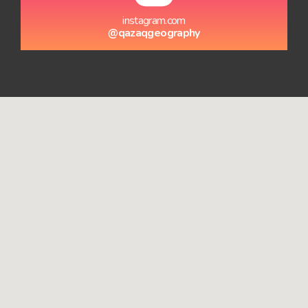
instagram.com
@qazaqgeography