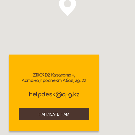
Z10G9D2 Казахстан,
Астана,проспект Абая, зд. 22
helpdesk@q-g.kz
НАПИСАТЬ НАМ