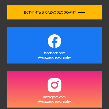
ВСТУПИТЬ В QAZAQGEOGRAPHY
facebook.com
@qazaqgeography
instagram.com
@qazaqgeography