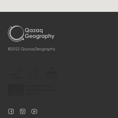
©2022 QazaqGeography