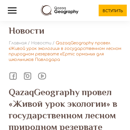
ВСТУПИТЬ
Новости
Главная
/
Новости
/
QazaqGeography провел
«Живой урок экологии» в государственном лесном
природном резервате «Ертіс орманы» для
школьников Павлодара
QazaqGeography провел
«Живой урок экологии» в
государственном лесном
природном резервате