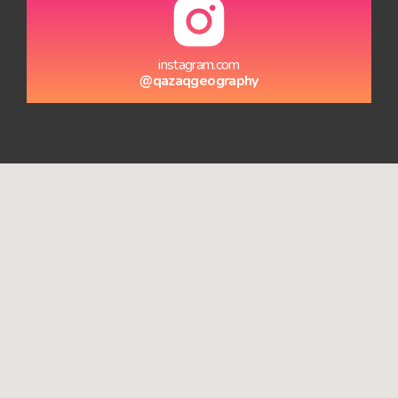
instagram.com
@qazaqgeography