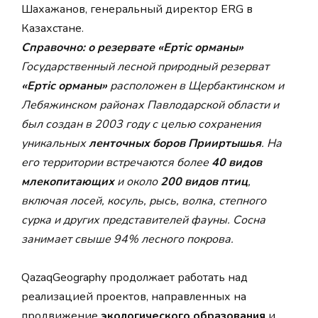
Шахажанов, генеральный директор ERG в
Казахстане.
Справочно: о резервате «Ертіс орманы»
Государственный лесной природный резерват
«Ертіс орманы»
расположен в Щербактинском и
Лебяжинском районах Павлодарской области и
был создан в 2003 году с целью сохранения
уникальных
ленточных боров Прииртышья
. На
его территории встречаются более
40 видов
млекопитающих
и около
200 видов птиц
,
включая лосей, косуль, рысь, волка, степного
сурка и других представителей фауны. Сосна
занимает свыше 94% лесного покрова.
QazaqGeography продолжает работать над
реализацией проектов, направленных на
продвижение
экологического образования
и