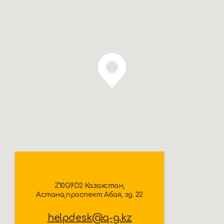
Z10G9D2 Казахстан,
Астана,проспект Абая, зд. 22
helpdesk@q-g.kz