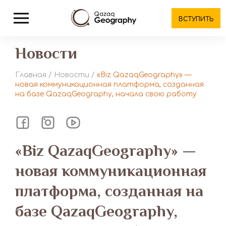
ВСТУПИТЬ
Новости
Главная
/
Новости
/
«Biz QazaqGeography» —
новая коммуникационная платформа, созданная
на базе QazaqGeography, начала свою работу
«Biz QazaqGeography» —
новая коммуникационная
платформа, созданная на
базе QazaqGeography,