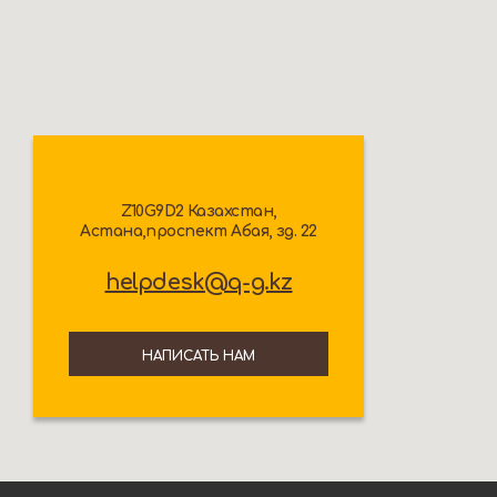
Z10G9D2 Казахстан,
Астана,проспект Абая, зд. 22
helpdesk@q-g.kz
НАПИСАТЬ НАМ