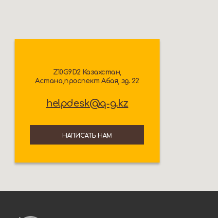
Z10G9D2 Казахстан,
Астана,проспект Абая, зд. 22
helpdesk@q-g.kz
НАПИСАТЬ НАМ