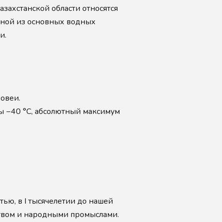
азахстанской области относятся
 одной из основных водных
и.
ховеи.
ы −40 °С, абсолютный максимум
ью, в I тысячелетии до нашей
дством и народными промыслами.