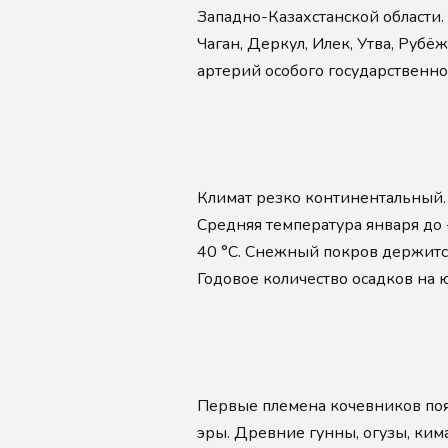
Западно-Казахстанской области.
Чаган, Деркул, Илек, Утва, Рубё
артерий особого государственног
Климат резко континентальный. 
Средняя температура января до
40 °С. Снежный покров держится
Годовое количество осадков на ю
Первые племена кочевников появ
эры. Древние гунны, огузы, ким