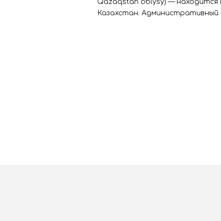
Qazaqstan oblysy) — находится 
Казахстан. Административный ц