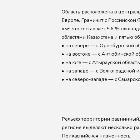
Область расположена в централь
Европе. Граничит с Российской
км², что составляет 5,6 % площад
областями Казахстана и пятью об
•
на севере — с Оренбургской 
•
на востоке — с Актюбинской о
•
на юге — с Атырауской област
•
на западе — с Волгоградской 
•
на северо-западе — с Самарск
Рельеф территории равнинный. П
регионе выделяют несколько рай
Прикаспийская низменность.