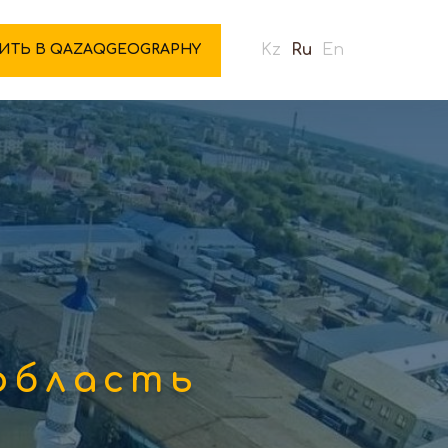
Kz
Ru
En
ИТЬ В QAZAQGEOGRAPHY
область