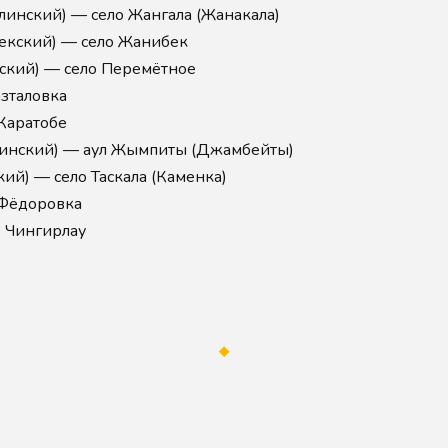
инский) — село Жангала (Жанакала)
кский) — село Жанибек
ский) — село Перемётное
азталовка
Каратобе
инский) — аул Жымпиты (Джамбейты)
ий) — село Таскала (Каменка)
 Фёдоровка
 Чингирлау