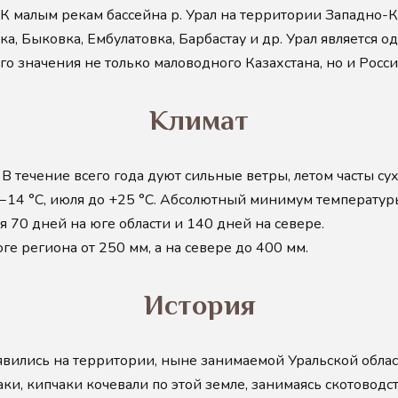
 К малым рекам бассейна р. Урал на территории Западно-К
жка, Быковка, Ембулатовка, Барбастау и др. Урал является
о значения не только маловодного Казахстана, но и Росси
Климат
В течение всего года дуют сильные ветры, летом часты су
 −14 °C, июля до +25 °C. Абсолютный минимум температур
 70 дней на юге области и 140 дней на севере.
ге региона от 250 мм, а на севере до 400 мм.
История
ились на территории, ныне занимаемой Уральской област
аки, кипчаки кочевали по этой земле, занимаясь скотово