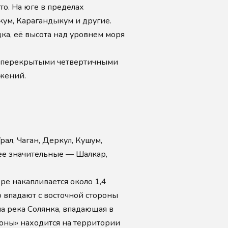
то. На юге в пределах
ум, Карагандыкум и другие.
ка, её высота над уровнем моря
, перекрытыми четвертичными
жений.
ал, Чаган, Деркул, Кушум,
лее значительные — Шалкар,
ре накапливается около 1,4
ро впадают с восточной стороны
на река Солянка, впадающая в
 зоны» находится на территории