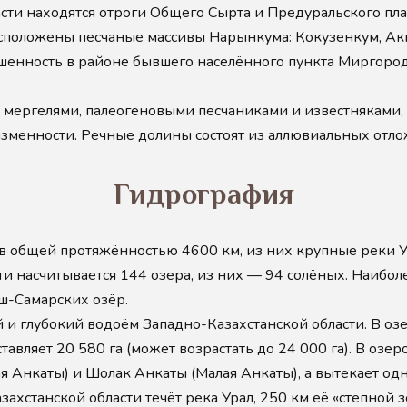
асти находятся отроги Общего Сырта и Предуральского пла
положены песчаные массивы Нарынкума: Кокузенкум, Акк
шенность в районе бывшего населённого пункта Миргород
 мергелями, палеогеновыми песчаниками и известняками
менности. Речные долины состоят из аллювиальных отло
Гидрография
ёв общей протяжённостью 4600 км, из них крупные реки Ур
ти насчитывается 144 озера, из них — 94 солёных. Наибо
ш-Самарских озёр.
 глубокий водоём Западно-Казахстанской области. В озе
тавляет 20 580 га (может возрастать до 24 000 га). В озе
я Анкаты) и Шолак Анкаты (Малая Анкаты), а вытекает од
захстанской области течёт река Урал, 250 км её «степной