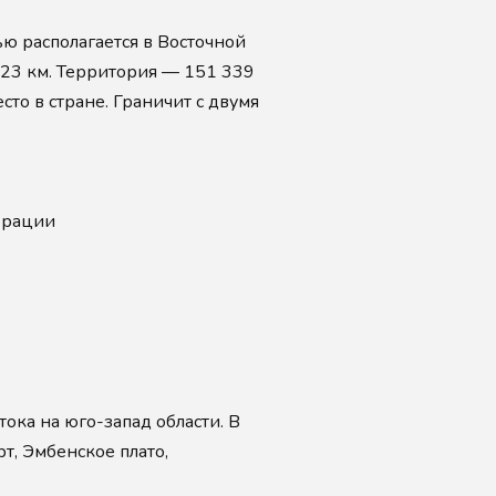
ью располагается в Восточной
423 км. Территория — 151 339
сто в стране. Граничит с двумя
ерации
ока на юго-запад области. В
т, Эмбенское плато,