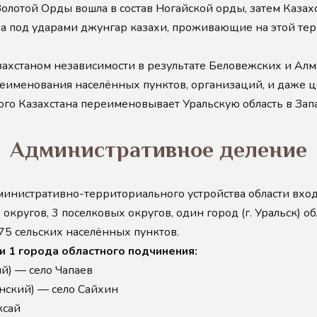
 Золотой Орды вошла в состав Ногайской орды, затем Каза
ва под ударами джунгар казахи, проживающие на этой тер
захстаном независимости в результате Беловежских и Алм
реименования населённых пунктов, организаций, и даже 
ого Казахстана переименовывает Уральскую область в Зап
Административное деление
дминистративно-территориального устройства области вхо
 округов, 3 поселковых округов, один город (г. Уральск) о
475 сельских населённых пунктов.
 и 1 города областного подчинения:
й) — село Чапаев
нский) — село Сайхин
ксай