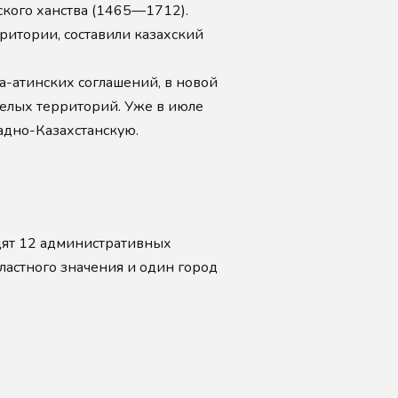
хского ханства (1465—1712).
ритории, составили казахский
а-атинских соглашений, в новой
целых территорий. Уже в июле
адно-Казахстанскую.
дят 12 административных
бластного значения и один город