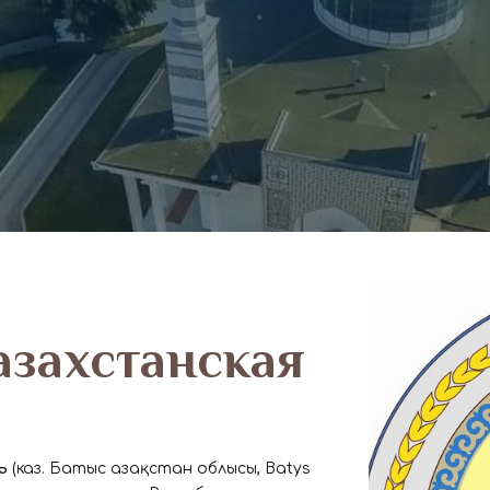
азахстанская
ь
(каз. Батыс Қазақстан облысы, Batys