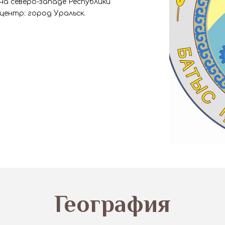
на северо-западе Республики
ентр: город Уральск.
География