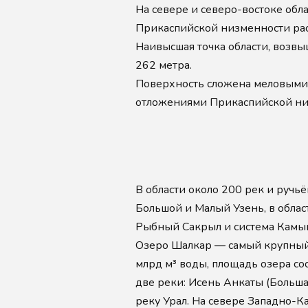
На севере и северо-востоке обл
Прикаспийской низменности рас
Наивысшая точка области, возвы
262 метра.
Поверхность сложена меловыми
отложениями Прикаспийской низ
В области около 200 рек и ручь
Большой и Малый Узень, в облас
Рыбный Сакрыл и система Камы
Озеро Шалкар — самый крупный и
млрд м³ воды, площадь озера сос
две реки: Исень Анкаты (Больша
реку Урал. На севере Западно-Ка