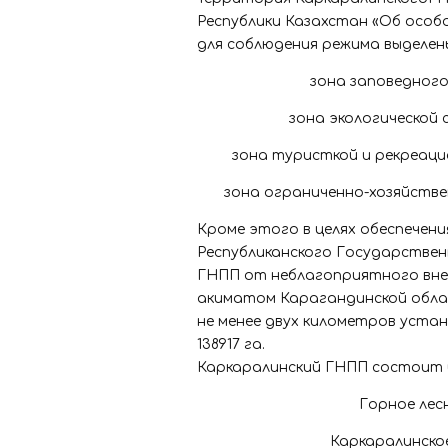
Республики Казахстан «Об осо
для соблюдения режима выделен
зона заповедного 
зона экологической с
зона туристкой и рекреацио
зона ограниченно-хозяйствен
Кроме этого в целях обеспечен
Республиканского Государствен
ГНПП от неблагоприятного вне
акиматом Карагандинской обла
не менее двух километров уста
138917 га.
Каркаралинский ГНПП состоит и
Горное лесн
Каркаралинское