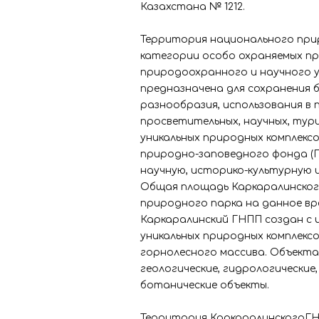
Казахстана № 1212.
Территория национального при
категории особо охраняемых п
природоохранного и научного у
предназначена для сохранения 
разнообразия, использования в 
просветительных, научных, тур
уникальных природных комплекс
природно-заповедного фонда (Г
научную, историко-культурную 
Общая площадь Каркаралинског
природного парка на данное вре
Каркаралинский ГНПП создан с 
уникальных природных комплекс
горнолесного массива. Объекта
геологические, гидрологические
ботанические объекты.
Территория КаркаралинскогоГН