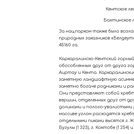
Кентское ле
Бахтинское л
За нац.парком также было возло
природных заказников «Белдеу
45160 га.
Каркаралинско-Кентский горный
обособленных друг от друга гор
Аиртау и Кента. Каркаралински
заметную ландшафтную асимметр
заметно богаче родниками и ра
Они представляют собой хребты
вершин, отделенных друг от др
долинами и полого-увалистыми р
массиве углом расходятся хребты
отдельными пиками высятся г. Жире
Бугулы (1 323), г. Коктобе (1 254