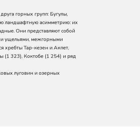
друга горных групп: Бугулы,
ную ландшафтную асимметрию: их
адные. Они представляют собой
ими ущельями, межгорными
я хребты Тар-кезен и Акпет,
 (1 323), Коктобе (1 254) и ряд
ковых луговин и озерных