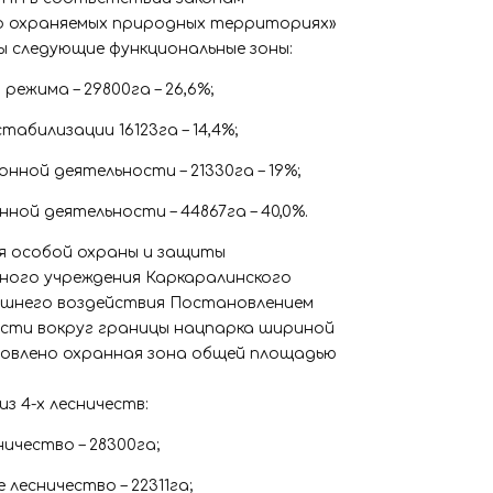
бо охраняемых природных территориях»
ы следующие функциональные зоны:
режима – 29800га – 26,6%;
табилизации 16123га – 14,4%;
нной деятельности – 21330га – 19%;
ной деятельности – 44867га – 40,0%.
ия особой охраны и защиты
ного учреждения Каркаралинского
шнего воздействия Постановлением
сти вокруг границы нацпарка шириной
новлено охранная зона общей площадью
з 4-х лесничеств:
ичество – 28300га;
 лесничество – 22311га;