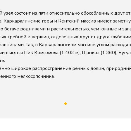
узел состоит из пяти относительно обособленных друг от 
та. Каркаралинские горы и Кентский массив имеют замет
но богаче родниками и растительностью, чем южные и зап
ных гребней и вершин, отделенных друг от друга глубок
авнинами. Так, в Каркаралинском массиве углом расходятс
 высятся Пик Комсомола (1 403 м), Шанкоз (1 360), Бугулы
те.
енно широкое распространение речных долин, природни
аженного мелкосопочника.