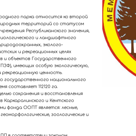
родного парка относится ко второй
риродных территорий со статусом
чреждения Республиканского значения,
биологического и ландшафтного
природоохранных, эколого-
истских и рекреационных целях
ов и объектов Государственного
ПЗФ), имеющих особую экологическую,
и рекреационную ценность.
о государственного национального
мя составляет 112120 га.
целью сохранения и восстановления
ов Каркаралинского и Кентского
ми фонда ООПТ является: лесные,
, геоморфологические, зоологические и
ПП в соответствии законам