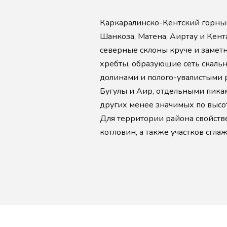
Каркаралинско-Кентский горный 
Шанкоза, Матена, Аиртау и Кен
северные склоны круче и замет
хребты, образующие сеть скаль
долинами и полого-увалистыми р
Бугулы и Аир, отдельными пиками
других менее значимых по высо
Для территории района свойств
котловин, а также участков сгл