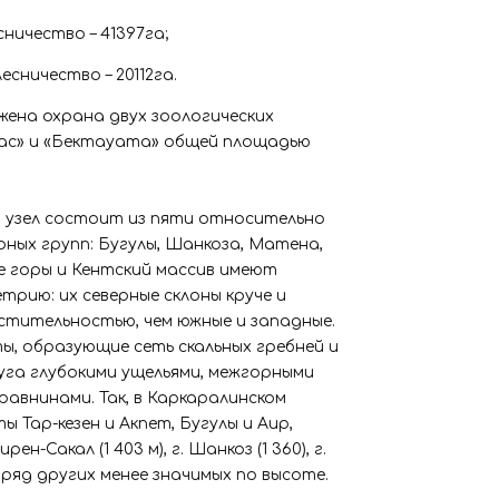
сничество – 41397га;
есничество – 20112га.
жена охрана двух зоологических
тас» и «Бектауата» общей площадью
 узел состоит из пяти относительно
ных групп: Бугулы, Шанкоза, Матена,
е горы и Кентский массив имеют
ию: их северные склоны круче и
стительностью, чем южные и западные.
, образующие сеть скальных гребней и
уга глубокими ущельями, межгорными
авнинами. Так, в Каркаралинском
 Тар-кезен и Акпет, Бугулы и Аир,
н-Сакал (1 403 м), г. Шанкоз (1 360), г.
) и ряд других менее значимых по высоте.