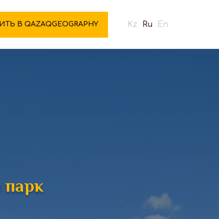
Kz
Ru
En
ИТЬ В QAZAQGEOGRAPHY
 парк