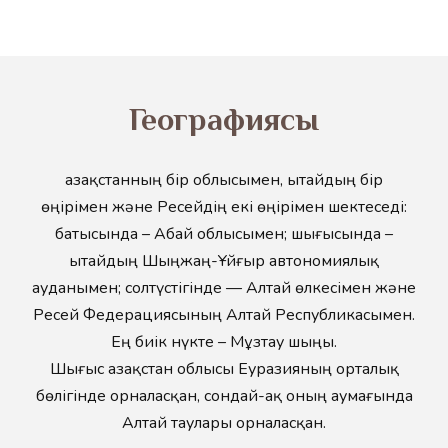
Географиясы
Қазақстанның бір облысымен, Қытайдың бір
өңірімен және Ресейдің екі өңірімен шектеседі:
батысында – Абай облысымен; шығысында –
Қытайдың Шыңжаң-Ұйғыр автономиялық
ауданымен; солтүстігінде — Алтай өлкесімен және
Ресей Федерациясының Алтай Республикасымен.
Ең биік нүкте – Мұзтау шыңы.
Шығыс Қазақстан облысы Еуразияның орталық
бөлігінде орналасқан, сондай-ақ оның аумағында
Алтай таулары орналасқан.