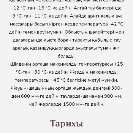
қаласының метеостанциясының мәліметі бойынша
-12 °C-тан -15 °C-қа дейін, Алтай тау бөктерінде
-9 °C-тан -11 °C-қа дейін. Алайда арктикалық ауа
массалары басып кірген кезде температура -42 °C
дейін төмендеуі мүмкін. Облыстың шөлейттері мен
далаларында қыста боран тұрақты құбылыс, тау
аралық қазаншұңқырларда ауыспалы тұман жиі
болады.
Шілденің орташа максималды температурасы +25
°C-тан +30 °C-қа дейін. Жаздың максималды
температурасы +45 °C белгісіне жетуі мүмкін.
Жауын-шашынның орташа жылдық деңгейі 300-
ден 600 мм-ге дейін, тауларда-шамамен 900 мм,
кей жерлерде 1500 мм-ге дейін.
Тарихы