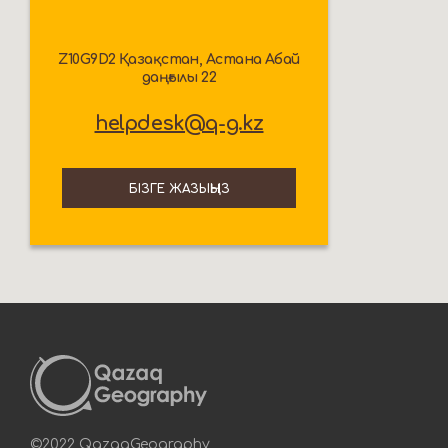
Z10G9D2 Қазақстан, Астана Абай
даңғылы 22
helpdesk@q-g.kz
БІЗГЕ ЖАЗЫҢЫЗ
©2022 QazaqGeography