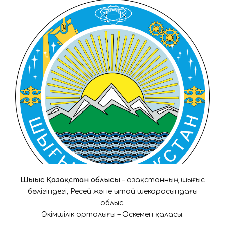
Шығыс Қазақстан облысы
– Қазақстанның шығыс
бөлігіндегі, Ресей және Қытай шекарасындағы
облыс.
Әкімшілік орталығы – Өскемен қаласы.