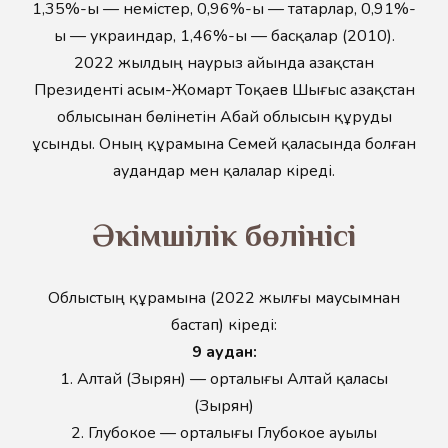
1,35%-ы — немістер, 0,96%-ы — татарлар, 0,91%-
ы — украиндар, 1,46%-ы — басқалар (2010).
2022 жылдың наурыз айында Қазақстан
Президенті Қасым-Жомарт Тоқаев Шығыс Қазақстан
облысынан бөлінетін Абай облысын құруды
ұсынды. Оның құрамына Семей қаласында болған
аудандар мен қалалар кіреді.
Әкімшілік бөлінісі
Облыстың құрамына (2022 жылғы маусымнан
бастап) кіреді:
9 аудан:
1. Алтай (Зырян) — орталығы Алтай қаласы
(Зырян)
2. Глубокое — орталығы Глубокое ауылы