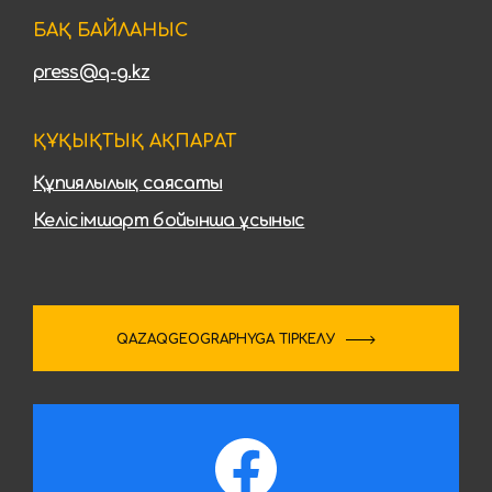
БАҚ БАЙЛАНЫС
press@q-g.kz
ҚҰҚЫҚТЫҚ АҚПАРАТ
Құпиялылық саясаты
Келісімшарт бойынша ұсыныс
QAZAQGEOGRAPHYGA ТІРКЕЛУ