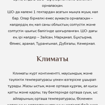
орналасқан.
ШҚО-да көлемі 1 гектардан асатын мыңға жуық көл
бар. Олар біркелкі емес аумақта орналасқан –
көлдердің ең көп саны облыстың солтүстік және
солтүстік-шығыс бөлігінде шоғырланған. ШҚО-дағы
ең ірі көлдер – Зайсан, Марқакөл, Бұқтырма,
Өлмес, Қаракөл, Тұранғыкөл, Дүбіғалы, Кемеркөл.
Климаты
Климаты күрт континентті, маусымдық және
тәуліктік температурасы үлкен өзгеріске ұшырап
тұрады. Жазы ыстық және орташа құрғақ, ал қысы
қатты және қарлы, тау бөктерінде орташа суық. Қыс
айларының орташа температурасы, Өскемен