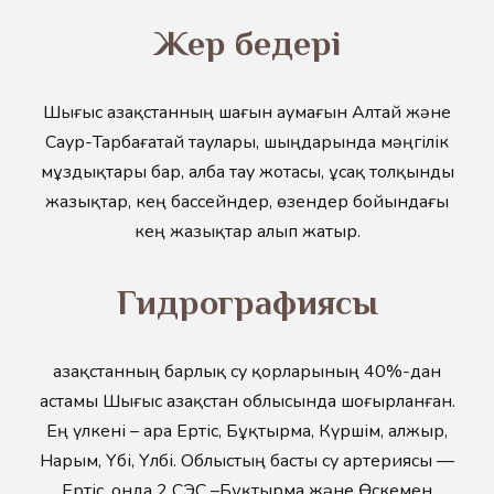
Жер бедері
Шығыс Қазақстанның шағын аумағын Алтай және
Саур-Тарбағатай таулары, шыңдарында мәңгілік
мұздықтары бар, Қалба тау жотасы, ұсақ толқынды
жазықтар, кең бассейндер, өзендер бойындағы
кең жазықтар алып жатыр.
Гидрографиясы
Қазақстанның барлық су қорларының 40%-дан
астамы Шығыс Қазақстан облысында шоғырланған.
Ең үлкені – Қара Ертіс, Бұқтырма, Күршім, Қалжыр,
Нарым, Үбі, Үлбі. Облыстың басты су артериясы —
Ертіс, онда 2 СЭС –Бұқтырма және Өскемен