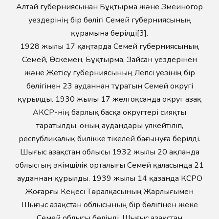
Алтай губерниясынан Бұқтырма және Змеиногор
уездерінің бір бөлігі Семей губерниясының
құрамына берілді[3].
1928 жылы 17 қаңтарда Семей губерниясының
Семей, Өскемен, Бұқтырма, Зайсан уездерінен
және Жетісу губерниясының Лепсі уезінің бір
бөлігінен 23 ауданнан тұратын Семей округі
құрылды. 1930 жылы 17 желтоқсанда округ Қазақ
АКСР-нің барлық басқа округтері сияқты
таратылды, оның аудандары үлкейтіліп,
республикалық билікке тікелей бағынуға берілді.
Шығыс Қазақстан облысы 1932 жылы 20 ақпанда
облыстың әкімшілік орталығы Семей қаласында 21
ауданнан құрылды. 1939 жылы 14 қазанда КСРО
Жоғарғы Кеңесі Төралқасының Жарлығымен
Шығыс Қазақстан облысының бір бөлігінен жеке
Семей облысы бөлінді. Шығыс Қазақстан