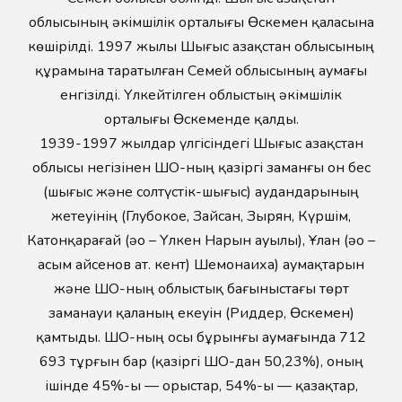
облысының әкімшілік орталығы Өскемен қаласына
көшірілді. 1997 жылы Шығыс Қазақстан облысының
құрамына таратылған Семей облысының аумағы
енгізілді. Үлкейтілген облыстың әкімшілік
орталығы Өскеменде қалды.
1939-1997 жылдар үлгісіндегі Шығыс Қазақстан
облысы негізінен ШҚО-ның қазіргі заманғы он бес
(шығыс және солтүстік-шығыс) аудандарының
жетеуінің (Глубокое, Зайсан, Зырян, Күршім,
Катонқарағай (әо – Үлкен Нарын ауылы), Ұлан (әо –
Қасым Қайсенов ат. кент) Шемонаиха) аумақтарын
және ШҚО-ның облыстық бағыныстағы төрт
заманауи қаланың екеуін (Риддер, Өскемен)
қамтыды. ШҚО-ның осы бұрынғы аумағында 712
693 тұрғын бар (қазіргі ШҚО-дан 50,23%), оның
ішінде 45%-ы — орыстар, 54%-ы — қазақтар,