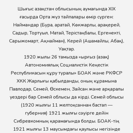
Шығыс Қазақстан облысының аумағында XIX
ғасырда Орта жүз тайпалары өмір сүрген:
Наймандар (Бура, Қаратай, Көкжарлы, Қарақерей,
Садыр, Тортуыл, Матай, Терістаңбалы, Ергенекті,
Сарыжомарт, Ақнайман), Керей (Ашамайлы, Абақ),
Уақтар.
1920 жылы 26 тамызда «Қырғыз (Қазақ)
Автономиялық Социалистік Кеңестік
Республикасын құру туралы» БОАК және РКФСР
ХКК Жарлығы қабылданды, оның құрамына
Павлодар, Семей, Өскемен, Зайсан және Қарқаралы
уездері бар Семей облысы да кірді. Семей облысы
(1920 жылғы 11 желтоқсаннан бастап —
губерния) 1921 жылғы сәуірге дейін
Сибревкомның қарамағында болды. БОАК-тің
1921 жылғы 13 маусымдағы қаулысы негізінде