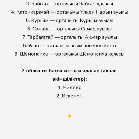
3. Зайсан — орталығы Зайсан қаласы
4. Катонқарағай — орталығы Үлкен Нарын ауылы
5. Күршім — орталығы Күршім ауылы
6. Самара — орталығы Самар ауылы
7. Тарбағатай — орталығы Ақжар ауылы
8. Ұлан — орталығы Қасым Қайсенов кенті
9. Шемонаиха — орталығы Шемонаиха қаласы
2 облыстық бағыныстағы қалалар (қалалық
әкімшіліктер):
1. Риддер
2. Өскемен