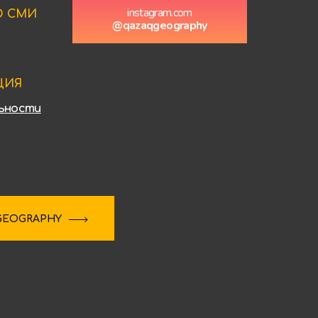
instagram.com
О СМИ
@qazaqgeography
ЦИЯ
ьности
GEOGRAPHY