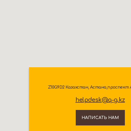
Z10G9D2 Казахстан, Астана,проспект Аб
helpdesk@q-g.kz
НАПИСАТЬ НАМ