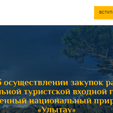
ВСТУП
 осуществлении закупок р
ьной туристской входной 
венный национальный при
«Улытау»