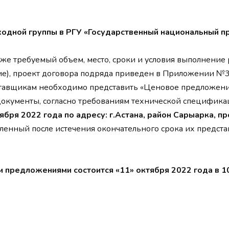
ходной группы в РГУ «Государственный национальный п
акже требуемый объем, место, сроки и условия выполнен
ие), проект договора подряда приведен в Приложении №3
тавщикам необходимо представить «Ценовое предложени
кументы, согласно требованиям технической спецификаци
ября 2022 года по адресу: г.Астана, район Сарыарка, пр
енный после истечения окончательного срока их предста
предложениями состоится «11» октября 2022 года в 10