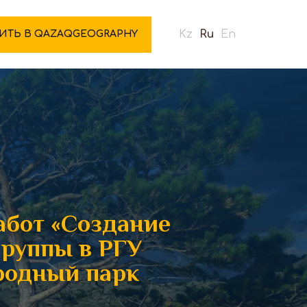
Kz
Ru
En
ИТЬ В QAZAQGEOGRAPHY
абот «Создание
группы в РГУ
родный парк