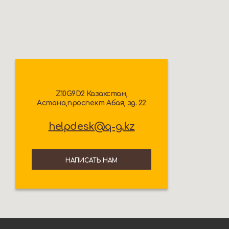
Z10G9D2 Казахстан,
Астана,проспект Абая, зд. 22
helpdesk@q-g.kz
НАПИСАТЬ НАМ