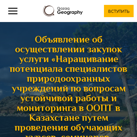
ВСТУПИТЬ
Объявление об
осуществлении закупок
услуги «Наращивание
потенциала специалистов
природоохранных
учреждений по вопросам
устойчивой работы и
мониторинга в ООПТ в
Казахстане путем
проведения обучающих