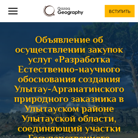
ВСТУПИТЬ
Объявление об
осуществлении закупок
услуг «Разработка
Естественно-научного
обоснования создания
Улытау-Арганатинского
природного заказника в
Улытауском районе
Улытауской области,
соединяющий участки