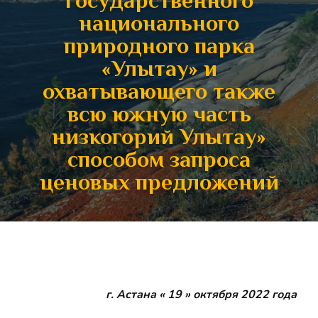
Государственного
национального
природного парка
«Улытау» и
охватывающего также
всю южную часть
низкогорий Улытау»
способом запроса
ценовых предложений
г. Астана « 19 » октября 2022 года