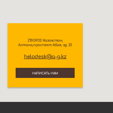
Z10G9D2 Казахстан,
Астана,проспект Абая, зд. 22
helpdesk@q-g.kz
НАПИСАТЬ НАМ