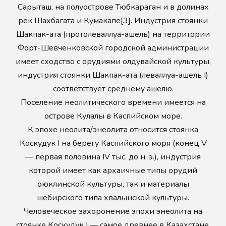
Сарыташ, на полуострове Тюбкараган и в долинах
рек Шахбагата и Кумакапе[3]. Индустрия стоянки
Шакпак-ата (протолеваллуа-ашель) на территории
Форт-Шевченковской городской администрации
имеет сходство с орудиями олдувайской культуры,
индустрия стоянки Шакпак-ата (леваллуа-ашель I)
соответствует среднему ашелю.
Поселение неолитического времени имеется на
острове Кулалы в Каспийском море.
К эпохе неолита/энеолита относится стоянка
Коскудук І на берегу Каспийского моря (конец V
— первая половина IV тыс. до н. э.), индустрия
которой имеет как архаичные типы орудий
оюклинской культуры, так и материалы
шебирского типа хвалынской культуры.
Человеческое захоронение эпохи энеолита на
стоянке Коскудук І — самое древнее в Казахстане.