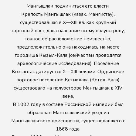
Мангышлак подчиниться его власти.
Крепость Мангышлак (казах. Мангистау),
существовавшая в X—XIII вв. как крупный
торговый пост, дала название всему полуострову;
точное её расположение неизвестно,
предположительно она находилась на месте
городища Кызыл-Кала (сейчас там проводятся
археологические исследования). Поселение
Козгантас датируется X—XIII веками. Ордынское
портовое поселение Кетиккала (Кетик-Кала)
существовало на полуострове Мангышлак в XIV
веке.
В 1882 году в составе Российской империи был
образован Мангышлакский уезд из
Мангышлакского приставства, существовавшего с
1868 года.