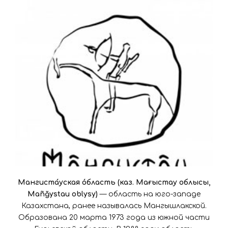
Мангиста́уская о́бласть (каз. Маңғыстау облысы,
Mañğystau oblysy)
— область на юго-западе
Казахстана, ранее называлась Мангышлакской.
Образована 20 марта 1973 года из южной части