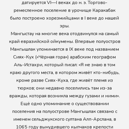
датируется VI—I веках до н. э. Торгово-
ремесленное поселение в урочище Каракабак
было построено хорезмийцами в I веке до нашей
эры.
Мангыстау на многие века отодвинулся на самый
край евразийской ойкумены. Впервые полуостров
Мангышлак упоминается в IX веке под названием
Сиях-Кух («Чёрная гора») арабским географом
Аль-Истахри, который писал: «Я не знаю в том
краю другого места, в котором живёт кто-нибудь,
кроме разве Сиях-Куха, где живёт племя из
тюрков; они недавно поселились там из-за
вражды, которая возникла между гузами и ними».
Ещё одно упоминание о существовании
поселения на полуострове Мангышлак связано с
именем сельджукского султана Алп-Арслана, в
1065 году вынудившего кыпчаков крепости