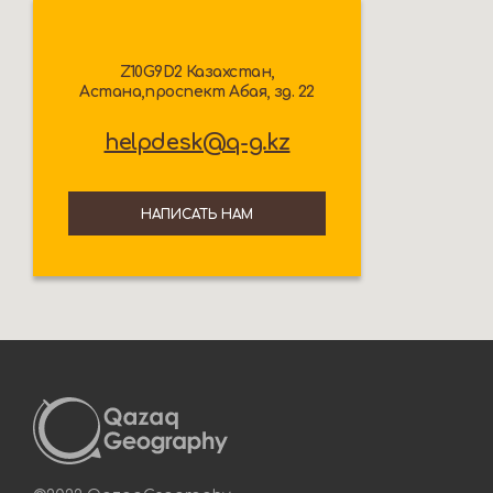
Z10G9D2 Казахстан,
Астана,проспект Абая, зд. 22
helpdesk@q-g.kz
НАПИСАТЬ НАМ