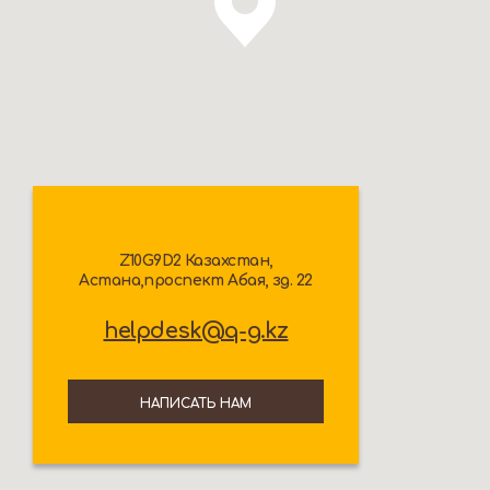
Z10G9D2 Казахстан,
Астана,проспект Абая, зд. 22
helpdesk@q-g.kz
НАПИСАТЬ НАМ