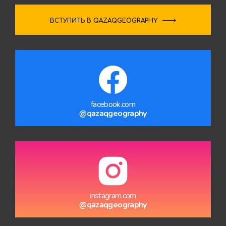
ВСТУПИТЬ В QAZAQGEOGRAPHY
facebook.com
@qazaqgeography
instagram.com
@qazaqgeography