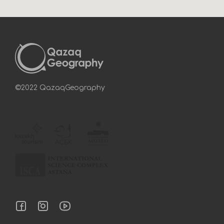
©2022 QazaqGeography