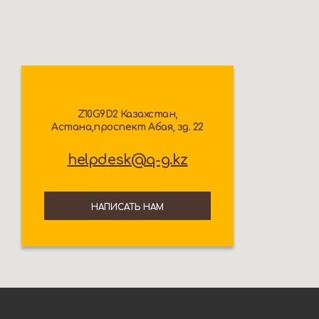
Z10G9D2 Казахстан,
Астана,проспект Абая, зд. 22
helpdesk@q-g.kz
НАПИСАТЬ НАМ