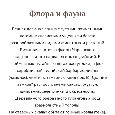
Флора и фауна
Речная долина Чарына с густыми пойменными
лесами и скалистыми ущельями богата
разнообразными видами животных и растений.
Визитная карточка флоры Чарынского
национального парка - ясень согдийский. В
пойменных (тугайных) лесах растут джида (лох
серебристый), илийский барбарис, лианы
(ломонос), чингиль, тамариск, кендырь. В "Долине
замков" распространены саксаул, жузгун,
шиповник, селетрянка. В окрестностях
Деревянного озера много туранговых рощ
(разнолистный тополь).
На отвесных скалах обитают горные козлы (теке),