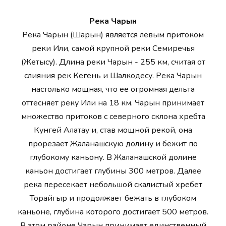
Река Чарын
Река Чарын (Шарын) является левым притоком
реки Или, самой крупной реки Семиречья
(Жетысу). Длина реки Чарын - 255 км, считая от
слияния рек Кегень и Шалкодесу. Река Чарын
настолько мощная, что ее огромная дельта
оттесняет реку Или на 18 км. Чарын принимает
множество притоков с северного склона хребта
Кунгей Алатау и, став мощной рекой, она
прорезает Жаланашскую долину и бежит по
глубокому каньону. В Жаланашской долине
каньон достигает глубины 300 метров. Далее
река пересекает небольшой скалистый хребет
Торайгыр и продолжает бежать в глубоком
каньоне, глубина которого достигает 500 метров.
В этом районе Чарын принимает единственный