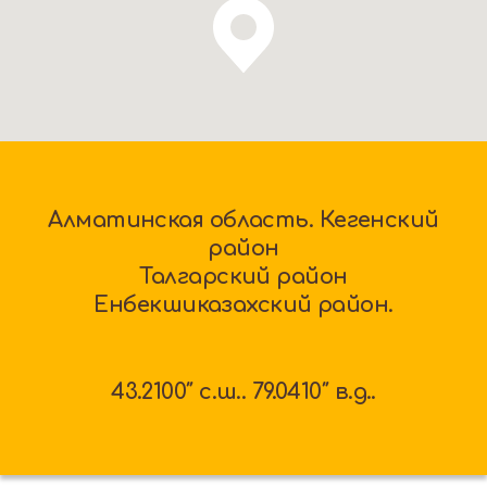
Алматинская область. Кегенский
район
Талгарский район
Енбекшиказахский район.
43.2100″ c.ш.. 79.0410″ в.д..