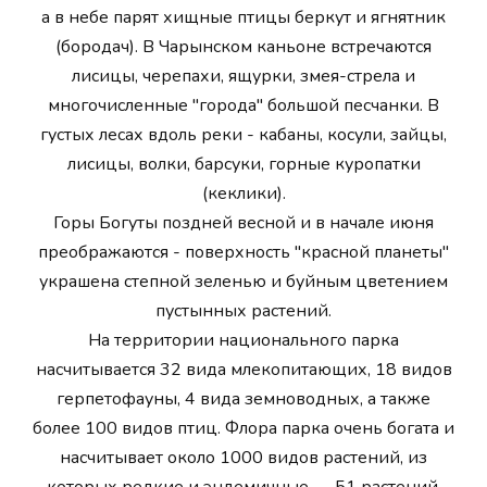
а в небе парят хищные птицы беркут и ягнятник
(бородач). В Чарынском каньоне встречаются
лисицы, черепахи, ящурки, змея-стрела и
многочисленные "города" большой песчанки. В
густых лесах вдоль реки - кабаны, косули, зайцы,
лисицы, волки, барсуки, горные куропатки
(кеклики).
Горы Богуты поздней весной и в начале июня
преображаются - поверхность "красной планеты"
украшена степной зеленью и буйным цветением
пустынных растений.
На территории национального парка
насчитывается 32 вида млекопитающих, 18 видов
герпетофауны, 4 вида земноводных, а также
более 100 видов птиц. Флора парка очень богата и
насчитывает около 1000 видов растений, из