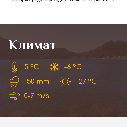
которых редкие и эндемичные — 51 растений.
Климат
5 °С
-6 °С
150 mm
+27 °С
0-7 m/s