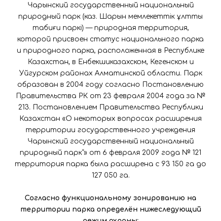
Чарынский государственный национальный
природный парк (каз. Шарын мемлекеттік ұлттық
табиғи паркі) — природная территория,
которой присвоен статус национального парка
и природного парка, расположенная в Республике
Казахстан, в Енбекшиказахском, Кегенском и
Уйгурском районах Алматинской области. Парк
образован в 2004 году согласно Постановлению
Правительства РК от 23 февраля 2004 года за №
213. Постановлением Правительства Республики
Казахстан «О некоторых вопросах расширения
территории государственного учреждения
Чарынский государственный национальный
природный парк“» от 6 февраля 2009 года № 121
территория парка была расширена с 93 150 га до
127 050 га.
Согласно функциональному зонированию на
территории парка определён нижеследующий
режим охраны: