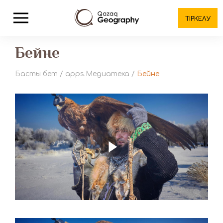
ТІРКЕЛУ
Бейне
Басты бет
/
apps.Медиатека
/
Бейне