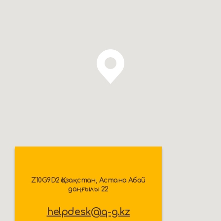
Z10G9D2 Қазақстан, Астана Абай
даңғылы 22
helpdesk@q-g.kz