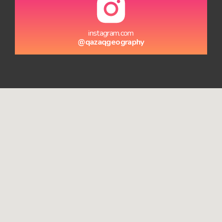
instagram.com
@qazaqgeography