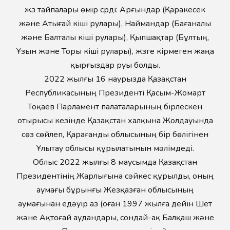
жүз тайпалары өмір сүрді: Арғындар (Қаракесек
және Атығай кіші рулары), Наймандар (Бағаналы
және Балталы кіші рулары), Қыпшақтар (Бұлтың,
Ұзын және Торы кіші рулары), жүзге кірмеген жаңа
қырғыздар руы болды.
2022 жылғы 16 наурызда Қазақстан
Республикасының Президенті Қасым-Жомарт
Тоқаев Парламент палаталарының бірлескен
отырысы кезінде Қазақстан халқына Жолдауында
сөз сөйлеп, Қарағанды облысының бір бөлігінен
Ұлытау облысы құрылатынын мәлімдеді.
Облыс 2022 жылғы 8 маусымда Қазақстан
Президентінің Жарлығына сәйкес құрылды, оның
аумағы бұрынғы Жезқазған облысының
аумағынан едәуір аз (оған 1997 жылға дейін Шет
және Ақтоғай аудандары, сондай-ақ Балқаш және