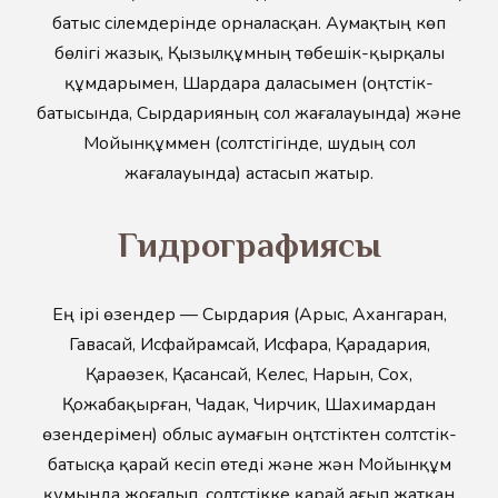
батыс сілемдерінде орналасқан. Аумақтың көп
бөлігі жазық, Қызылқұмның төбешік-қырқалы
құмдарымен, Шардара даласымен (оңтүстік-
батысында, Сырдарияның сол жағалауында) және
Мойынқұммен (солтүстігінде, шудың сол
жағалауында) астасып жатыр.
Гидрографиясы
Ең ірі өзендер — Сырдария (Арыс, Ахангаран,
Гавасай, Исфайрамсай, Исфара, Қарадария,
Қараөзек, Қасансай, Келес, Нарын, Сох,
Қожабақырған, Чадак, Чирчик, Шахимардан
өзендерімен) облыс аумағын оңтүстіктен солтүстік-
батысқа қарай кесіп өтеді және жән Мойынқұм
құмында жоғалып, солтүстікке қарай ағып жатқан