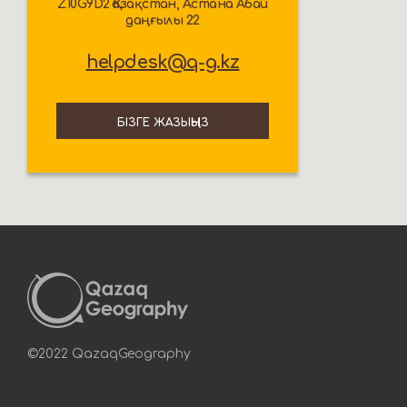
Z10G9D2 Қазақстан, Астана Абай
даңғылы 22
helpdesk@q-g.kz
БІЗГЕ ЖАЗЫҢЫЗ
©2022 QazaqGeography