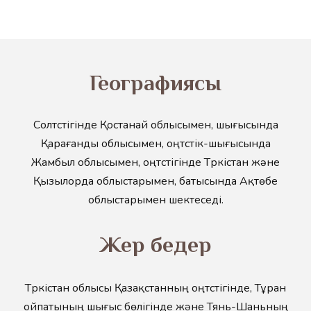
Географиясы
Солтүстігінде Қостанай облысымен, шығысында
Қарағанды облысымен, оңтүстік-шығысында
Жамбыл облысымен, оңтүстігінде Түркістан және
Қызылорда облыстарымен, батысында Ақтөбе
облыстарымен шектеседі.
Жер бедер
Түркістан облысы Қазақстанның оңтүстігінде, Тұран
ойпатының шығыс бөлігінде және Тянь-Шаньның