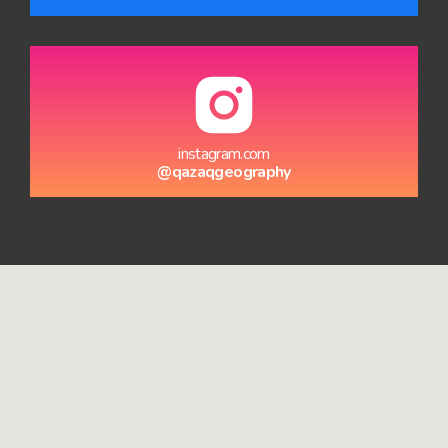
instagram.com
@qazaqgeography