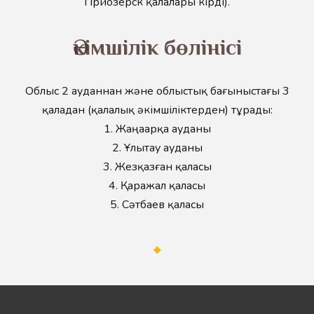
Приозерск қалалары кірді).
Әкімшілік бөлінісі
Облыс 2 ауданнан және облыстық бағыныстағы 3
қаладан (қалалық әкімшіліктерден) тұрады:
1. Жаңаарқа ауданы
2. Ұлытау ауданы
3. Жезқазған қаласы
4. Қаражал қаласы
5. Сәтбаев қаласы