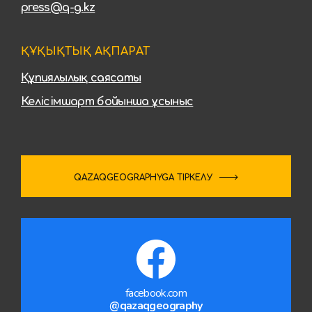
press@q-g.kz
ҚҰҚЫҚТЫҚ АҚПАРАТ
Құпиялылық саясаты
Келісімшарт бойынша ұсыныс
QAZAQGEOGRAPHYGA ТІРКЕЛУ
facebook.com
@qazaqgeography