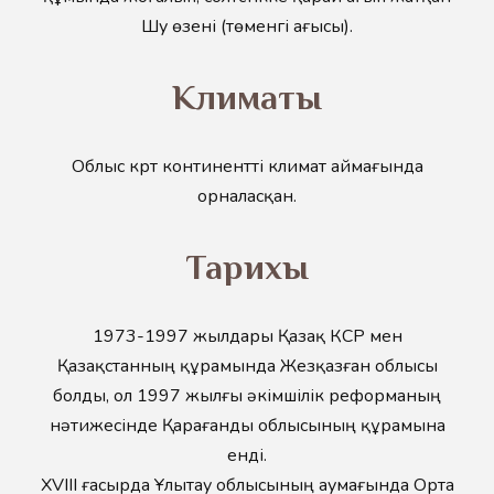
Шу өзені (төменгі ағысы).
Климаты
Облыс күрт континентті климат аймағында
орналасқан.
Тарихы
1973-1997 жылдары Қазақ КСР мен
Қазақстанның құрамында Жезқазған облысы
болды, ол 1997 жылғы әкімшілік реформаның
нәтижесінде Қарағанды облысының құрамына
енді.
XVIII ғасырда Ұлытау облысының аумағында Орта