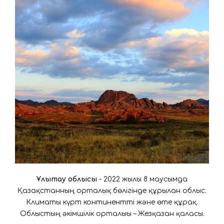
Ұлытау облысы
- 2022 жылғы 8 маусымда
Қазақстанның орталық бөлігінде құрылған облыс.
Климаты күрт континентті және өте құрғақ.
Облыстың әкімшілік орталығы – Жезқазған қаласы.