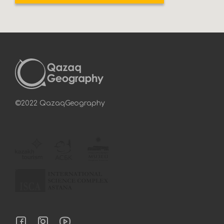
©2022 QazaqGeography