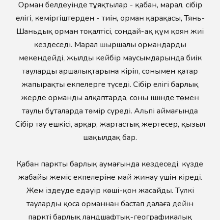
Орман белдеуінде тұяқтылар - қабан, марал, сібір
елігі, кеміргіштерден - тиін, орман қарақасы, Тянь-
Шаньдық орман тоқалтісі, сондай-ақ құм қоян жиі
кездеседі. Марал шыршалы ормандарды
мекендейді, жылдың кейбір маусымдарында биік
таулардың аршалықтарына кіріп, сонымен қатар
жапырақты екпелерге түседі. Сібір елігі барлық
жерде орманды алқаптарда, соның ішінде төмен
таулы бұталарда төмір сүреді. Альпі аймағында
Сібір тау ешкісі, арқар, жартастық жертесер, қызыл
шақылдақ бар.
Қабан парктың барлық аумағында кездеседі, күзде
жабайы жеміс екпелеріне май жинау үшін кіреді.
Жем іздеуде едәуір көші-қон жасайды. Түлкі
тауларды қоса орманнан бастап далаға дейін
парктің барлық ландшафтық-географикалық