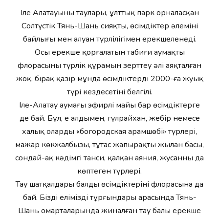
Іле Алатауының таулары, ұлттық парк орналасқан
Солтүстік Тянь-Шань сияқты, өсімдіктер әлемінің
байлығы мен алуан түрлілігімен ерекшеленеді.
Осы ерекше қорғалатын табиғи аумақтың
флорасының түрлік құрамын зерттеу әлі аяқталған
жоқ, бірақ қазір мұнда өсімдіктердің 2000-ға жуық
түрі кездесетіні белгілі.
Іле-Алатау аумағы эфирлі майы бар өсімдіктерге
де бай. Бұл, ең алдымен, гүлрайхан, жебір немесе
халық оларды «богородская арамшөбі» түрлері,
мажар көкжалбызы, тұтас жапырақты жылан басы,
сондай-ақ кәдімгі танси, қалқан аяния, жусанның да
көптеген түрлері.
Тау шатқалдары балды өсімдіктерінің флорасына да
бай. Біздің еліміздің тұрғындары арасында Тянь-
Шань омарталарында жиналған тау балы ерекше