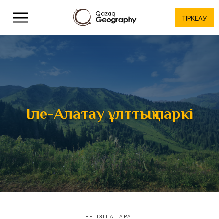
ТІРКЕЛУ
Іле-Алатау ұлттық паркі
НЕГІЗГІ АҚПАРАТ