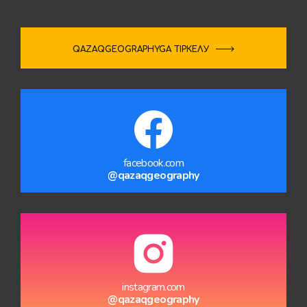
QAZAQGEOGRAPHYGA ТІРКЕЛУ
facebook.com
@qazaqgeography
instagram.com
@qazaqgeography