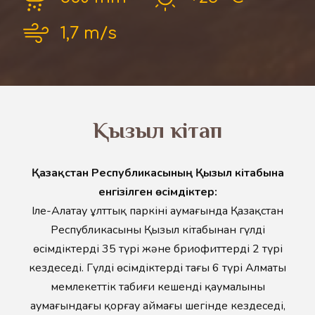
1,7 m/s
​Қызыл кітап
Қазақстан Республикасының Қызыл кітабына
енгізілген өсімдіктер:
Іле-Алатау ұлттық паркінің аумағында Қазақстан
Республикасының Қызыл кітабынан гүлді
өсімдіктердің 35 түрі және бриофиттердің 2 түрі
кездеседі. Гүлді өсімдіктердің тағы 6 түрі Алматы
мемлекеттік табиғи кешенді қаумалының
аумағындағы қорғау аймағы шегінде кездеседі,