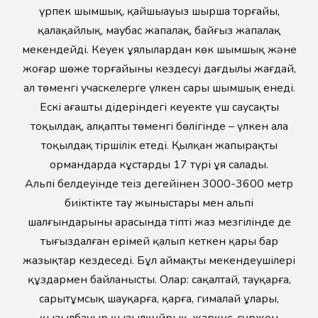
үрпек шымшық, қайшыауыз шырша торғайы,
қалақайлық, маубас жапалақ, байғыз жапалақ
мекендейді. Кеуек ұялылардан көк шымшық және
жоңғар шөже торғайының кездесуі дағдылы жағдай,
ал төменгі учаскелерге үлкен сары шымшық енеді.
Ескі ағаштың діңдеріндегі кеуекте үш саусақты
тоқылдақ, алқаптың төменгі бөлігінде – үлкен ала
тоқылдақ тіршілік етеді. Қылқан жапырақты
ормандарда кұстардың 17 түрі ұя салады.
Альпі белдеуінде теңіз деңгейінен 3000-3600 метр
биіктікте тау жыныстары мен альпі
шалғындарының арасында тіпті жаз мезгілінде де
тығыздалған ерімей қалып кеткен қары бар
жазықтар кездеседі. Бұл аймақтың мекендеушілері
құздармен байланысты. Олар: сақалтай, тауқарға,
сарытұмсық шауқарға, қарға, гималай ұлары,