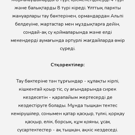
және балықтардың 8 түрі кіреді. Ұлттық парктың
жануарлары тау бөктерінен, ормандардан Альпі
белдеуіне, жартастар мен мұздықтарға дейін,
сондай-ақ су қоймаларында және елді
мекендердің аумағында әртүрлі жағдайларда өмір
сүреді.
Сүтқоректілер:
Тау бөктеріне тән тұрғындар - құлақты кірпі,
кішкентай қоңыр тіс, су ағындарында сирек
кездесетін - қарапайым жертесерді де
кездестіруге болады. Мұнда тышқан тектес
кемірушілер, сонымен қатар қасқыр, түлкі, қорқау
қасқыр, елік, борсық, құм қояны, ұсақ
сусартектестер - ақ тышқан, ақкіс кездеседі.