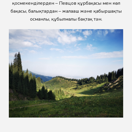
қосмекенділерден – Певцов құрбақасы мен көл
бақасы, балықтардан – жалаңаш және қабыршақты
османлы, құбылмалы бақтақ тән.