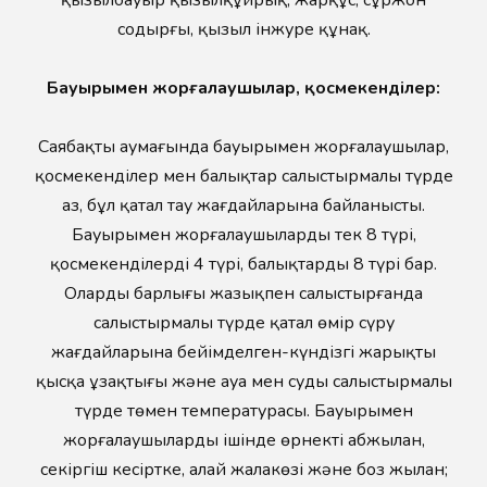
қызылбауыр қызылқұйрық, жарқұс, сұржон
содырғы, қызыл інжурең құнақ.
Бауырымен жорғалаушылар, қосмекенділер:
Саябақтың аумағында бауырымен жорғалаушылар,
қосмекенділер мен балықтар салыстырмалы түрде
аз, бұл қатал тау жағдайларына байланысты.
Бауырымен жорғалаушылардың тек 8 түрі,
қосмекенділердің 4 түрі, балықтардың 8 түрі бар.
Олардың барлығы жазықпен салыстырғанда
салыстырмалы түрде қатал өмір сүру
жағдайларына бейімделген-күндізгі жарықтың
қысқа ұзақтығы және ауа мен судың салыстырмалы
түрде төмен температурасы. Бауырымен
жорғалаушылардың ішінде өрнекті абжылан,
секіргіш кесіртке, алай жалаңкөзі және боз жылан;