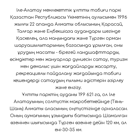
Іле-Алатау мемлекеттік ұлттық табиғи паркі
Қазақстан Республикасы Үкіметінің қаулысымен 1996
жылғы 22 ақпанда Алматы облысының Қарасай,
Талғар және Еңбекшіқазақ аудандары шегінде
Қаскелең, қала маңындағы және Түрген орман
шаруашылықтарының базасында құрылған, оны
құрудың мақсаты - бірегей ландшафттарды,
өсімдіктер мен жануарлар дүниесін сақтау, туризм
мен демалыс үшін жағдайларды жақсарту,
рекреациялық пайдалану жағдайында табиғи
кешендерді сақтаудың ғылыми әдістерін әзірлеу
және енгізу.
Ұлттық парктің ауданы 199 621 га, ол Іле
Алатауының солтүстік макробеткейінде (Тянь-
Шань) Алматы қаласының оңтүстігінде орналасқан.
Оның аумағының ұзындығы батысында Шамалған
өзенінен шығысында Түрген өзеніне дейін 120 км, ал
ені-30-35 км.