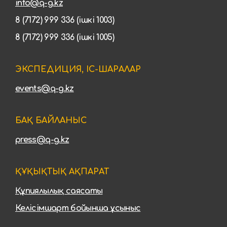
info@q-g.kz
8 (7172) 999 336 (ішкі 1003)
8 (7172) 999 336 (ішкі 1005)
ЭКСПЕДИЦИЯ, ІС-ШАРАЛАР
events@q-g.kz
БАҚ БАЙЛАНЫС
press@q-g.kz
ҚҰҚЫҚТЫҚ АҚПАРАТ
Құпиялылық саясаты
Келісімшарт бойынша ұсыныс