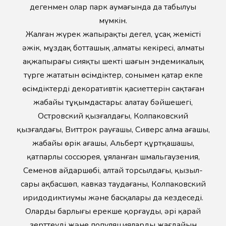
дегенмен олар парк аумағында да табылуы
мүмкін.
Жалған жүрек жапырақты деңгел, ұсақ жемісті
әжік, мұздақ ботташық ,алматы кекіресі, алматы
ақжапырағы сияқты шекті шағын эндемикалық
түрге жататын өсімдіктер, сонымен қатар екпе
өсімдіктердің декоративтік қасиеттерін сақтаған
жабайы тұқымдастары: алатау бәйшешегі,
Островский қызғалдағы, Колпаковский
қызғалдағы, Виттрок рауғашы, Сиверс алма ағашы,
жабайы өрік ағашы, Альберт құртқашашы,
қатпарлы соссюрея, ұяланған шмальгаузения,
Семенов айдаршөбі, алтай торсылдағы, қызыл-
сары ақбасшөп, кавказ таудағаны, Колпаковский
иридодиктиумы және басқалары да кездеседі.
Олардың барлығы ерекше қорғауды, әрі қарай
зерттеуді және популяциялардың жағдайын