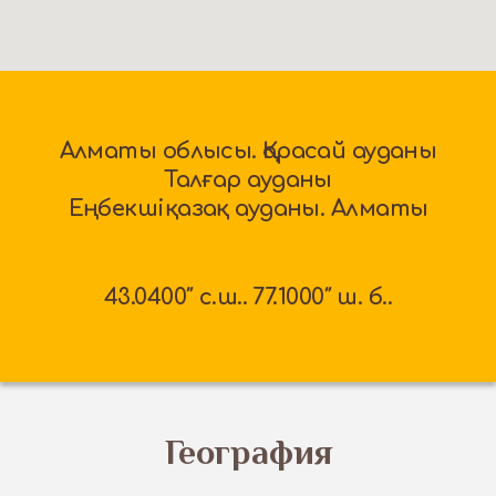
Алматы облысы. Қарасай ауданы
Талғар ауданы
Еңбекшіқазақ ауданы. Алматы
43.0400″ c.ш.. 77.1000″ ш. б..
​География