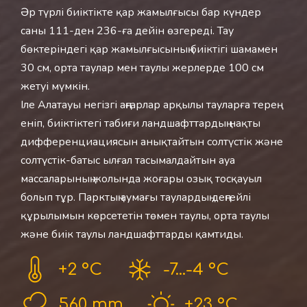
Әр түрлі биіктікте қар жамылғысы бар күндер
саны 111-ден 236-ға дейін өзгереді. Тау
бөктеріндегі қар жамылғысының биіктігі шамамен
30 см, орта таулар мен таулы жерлерде 100 см
жетуі мүмкін.
Іле Алатауы негізгі аңғарлар арқылы тауларға терең
еніп, биіктіктегі табиғи ландшафттардың нақты
дифференциациясын анықтайтын солтүстік және
солтүстік-батыс ылғал тасымалдайтын ауа
массаларының жолында жоғары озық тосқауыл
болып тұр. Парктың аумағы таулардың деңгейлі
құрылымын көрсететін төмен таулы, орта таулы
және биік таулы ландшафттарды қамтиды.
+2 °С
-7...-4 °С
560 mm
+23 °С