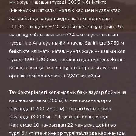
мм жауын-шашын түседі. 3035 м биіктікте
(Мыңжылқы шатқалы) мәңгілік қар мен мұздықтар
жағдайында қаңтардың орташа температурасы
-11,3°С, шілдеде +7°С, аязсыз кезеңнің ұзақтығы 53
күнді құрайды, жылына 734 мм жауын-шашын
түседі. Іле Алатауының биік таулы бөлігінде 3750 м
биіктікте климаты қатал, мұнда жауын-шашын көп
түседі-800-1300 мм, негізінен қар түрінде. Жылы
кезең өте қысқа- жазда мұздықтардағы ауаның
орташа температурасы + 2,8°С аспайды.
Тау бөктеріндегі көпжылдық бақылаулар бойынша
қар жамылғысы (850 м) 6 желтоқсанда, орта
тауларда (1200-2500 м) - бір ай бұрын, биік
тауларда (3000 м) - 21 қазанда белгіленеді.
Көктемде 10 наурыздан 22 мамырға дейін әр
түрлі биіктікте және әр түрлі тауларда қар жауады.