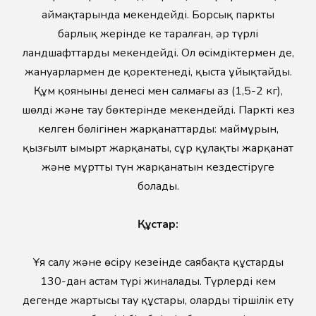
аймақтарында мекендейді. Борсық парктың
барлық жерінде кең таралған, әр түрлі
ландшафттарды мекендейді. Ол өсімдіктермен де,
жануарлармен де қоректенеді, қыста ұйықтайды.
Құм қоянының денесі мен салмағы аз (1,5-2 кг),
шөлді және тау бөктерінде мекендейді. Парктің кез
келген бөлігінен жарқанаттардың: маймұрын,
қызғылт ымырт жарқанаты, сұр құлақты жарқанат
және мұртты түн жарқанатын кездестіруге
болады.
Құстар:
Ұя салу және өсіру кезеңінде саябақта құстардың
130-дан астам түрі жиналады. Түрлердің кем
дегенде жартысы тау құстары, олардың тіршілік ету