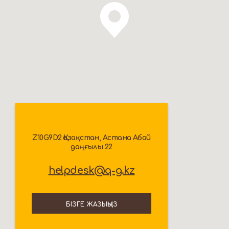
Z10G9D2 Қазақстан, Астана Абай
даңғылы 22
helpdesk@q-g.kz
БІЗГЕ ЖАЗЫҢЫЗ