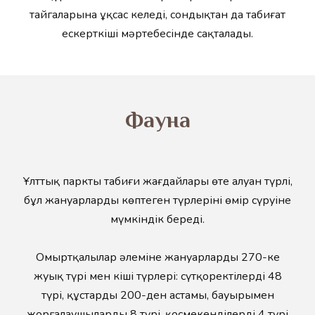
тайгаларына ұқсас келеді, сондықтан да табиғат
ескерткіші мәртебесінде сақталады.
Фауна
Ұлттық парктың табиғи жағдайлары өте алуан түрлі,
бұл жануарлардың көптеген түрлерінің өмір сүруіне
мүмкіндік береді.
Омыртқалылар әлеміне жануарлардың 270-ке
жуық түрі мен кіші түрлері: сүтқоректілердің 48
түрі, құстардың 200-ден астамы, бауырымен
жорғалаушылардың 8 түрі, қосмекенділердің 4 түрі