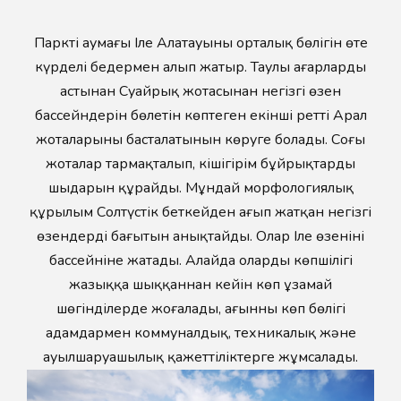
Парктің аумағы Іле Алатауының орталық бөлігін өте
күрделі бедермен алып жатыр. Таулы аңғарлардың
астынан Суайрық жотасынан негізгі өзен
бассейндерін бөлетін көптеген екінші ретті Арал
жоталарының басталатынын көруге болады. Соңғы
жоталар тармақталып, кішігірім бұйрықтардың
шыңдарын құрайды. Мұндай морфологиялық
құрылым Солтүстік беткейден ағып жатқан негізгі
өзендердің бағытын анықтайды. Олар Іле өзенінің
бассейніне жатады. Алайда олардың көпшілігі
жазыққа шыққаннан кейін көп ұзамай
шөгінділерде жоғалады, ағынның көп бөлігі
адамдармен коммуналдық, техникалық және
ауылшаруашылық қажеттіліктерге жұмсалады.