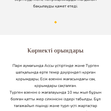
бақылауды қажет етеді.
​Көрнекті орындары
Парк аумағында Ассы үстіртінде және Түрген
шатқалында ерте темір дәуіріндегі қорған
қорымдары, Есік өзенінің жағасындағы сақ
қорымдары сақталған.
Түрген өзенінің оң жағалауында 10 мың жыл бұрын
болған қатты жер сілкінісінің іздері табылды. Бұл
таңғажайып пішінді және түрл-үсті жартастар