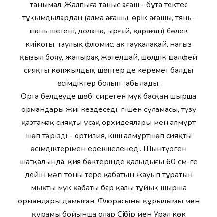
танымал. Жалпыға таныс ағаш - бұта тектес
тұқымдылардан (алма ағашы, өрік ағашы, тянь-
шань шетені, долана, ырғай, қараған) бөлек
киікоты, таулық фломис, ақ тауқалақай, нағыз
қызыл бояу, жапырақ жөтелшай, шөлдік шалфей
сияқты көпжылдық шөптер де керемет балды
өсімдіктер болып табылады.
Орта белдеуде шөбі сиреген мүк басқан шырша
ормандары жиі кездеседі, пішен сұламасы, түзу
қазтамақ сияқты ұсақ орхидеялары мен алмұрт
шөп тәрізді - ортилия, кіші алмұртшөп сияқты
өсімдіктерімен ерекшеленеді. Шынтүрген
шатқалында, қия бөктерінде қалыңдығы 60 см-ге
дейін мәңгі тоңның терең қабатын жауып тұратын
мықты мүк қабаты бар қалың тұйық шырша
ормандары дамыған. Флорасының құрылымы мен
құрамы бойынша олар Сібір мен Урал көк