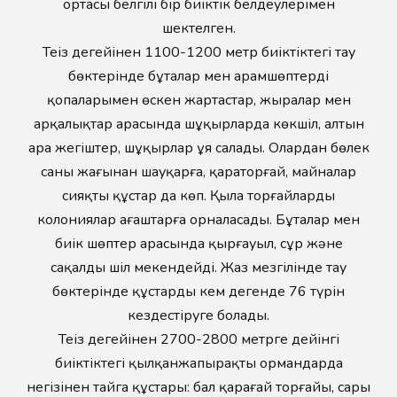
ортасы белгілі бір биіктік белдеулерімен
шектелген.
Теңіз деңгейінен 1100-1200 метр биіктіктегі тау
бөктерінде бұталар мен арамшөптердің
қопаларымен өскен жартастар, жыралар мен
арқалықтар арасында шұңқырларда көкшіл, алтын
ара жегіштер, шұңқырлар ұя салады. Олардан бөлек
саны жағынан шауқарға, қараторғай, майналар
сияқты құстар да көп. Қылаң торғайлардың
колониялар ағаштарға орналасады. Бұталар мен
биік шөптер арасында қырғауыл, сұр және
сақалды шіл мекендейді. Жаз мезгілінде тау
бөктерінде құстардың кем дегенде 76 түрін
кездестіруге болады.
Теңіз деңгейінен 2700-2800 метрге дейінгі
биіктіктегі қылқанжапырақты ормандарда
негізінен тайга құстары: бал қарағай торғайы, сары