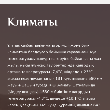
​Климаты
Ұлттық саябақтың климаты әртүрлі және биік
климаттық белдеулер бойынша сараланған. Ауа
температурасының күрт өзгеруіне байланысты жаз
жылы, қысы жұмсақ. Тау бөктерінде қаңтардың
орташа температурасы -7,4°С, шілдеде + 23°С,
аязсыз кезеңнің ұзақтығы - 181 күн, жылына 560 мм
жауын-шашын түседі. Кіші Алматы шатқалында
(Медеу шатқалы) 1530 м биіктікте қаңтардың
температурасы -4,3°С, шілдеде +18,1°С, аязсыз
кезеңнің ұзақтығы 145 күнді құрайды, жылына 843