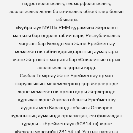
гидрогеологиялық, геоморфологиялық,
зоологиялық және ботаникалық объектілер болып
табылады.
«Бұйратау» МҰТП» РММ құрамына жергілікті
маңызы бар өңірлік табиғи парк, Республикалық
маңызы бар Белодымов және Ерейментау
мемлекеттік табиғи қорықтарының аумақтары
және жергілікті маңызы бар «Соколиные горы»
зоологиялық қорығы кірді.
Саябақ Теміртау және Ерейментау орман
шаруашылығы мекемелерінің қор жерлерінде
және мемлекеттік орман қоры жерлерінде
құрылған және Ақмола облысы Ерейментау
ауданы мен Қарағанды облысы Осакаров
ауданының аумағында орналасқан, екі филиалдан
тұрады - «Ерейментау» (60814 га) және
«Белодымовский» (28154 га). Ұлттық парктың