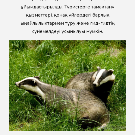
ұйымдастырылды. Туристерге тамақтану
қызметтері, қонақ үйлердегі барлық
ыңғайлылықтармен тұру және гид-гидтің
сүйемелдеуі ұсынылуы мүмкін.