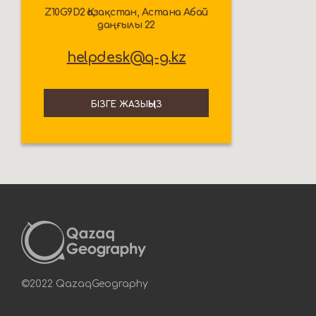
Z10G9D2 Қазақстан, Астана Абай
даңғылы 22
helpdesk@q-g.kz
БІЗГЕ ЖАЗЫҢЫЗ
©2022 QazaqGeography