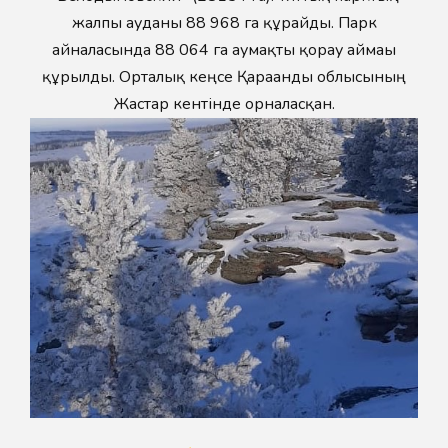
жалпы ауданы 88 968 га құрайды. Парк
айналасында 88 064 га аумақты қорғау аймағы
құрылды. Орталық кеңсе Қарағанды облысының
Жастар кентінде орналасқан.