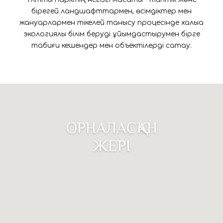
бірегей ландшафттармен, өсімдіктер мен
жануарлармен тікелей танысу процесінде халыққа
экологиялық білім беруді ұйымдастырумен бірге
табиғи кешендер мен объектілерді сақтау.
ОРНАЛАСҚАН
ЖЕРІ