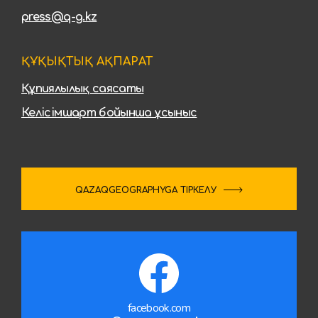
press@q-g.kz
ҚҰҚЫҚТЫҚ АҚПАРАТ
Құпиялылық саясаты
Келісімшарт бойынша ұсыныс
QAZAQGEOGRAPHYGA ТІРКЕЛУ
facebook.com