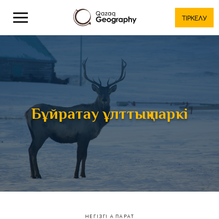
ТІРКЕЛУ
Бұйратау ұлттық паркі
НЕГІЗГІ АҚПАРАТ