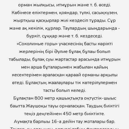
орман жылқысы, итмұрын және т. б. өседі.
Көбінесе еліктермен, қояндар, түлкі, сасықкүзен,
жыртқыш қасқырлар жиі кездесіп тұрады. Сұр
және ақ кекілік, құрлар. Таулардың шыңдарында -
бүркіт, сұңқар және т. б. кездеседі.
«Соколиные горы» учаскесінің басты көрікті
жерлерінің бірі Әулие бұлақ бұлағы болып
табылады, бұлақ суы жартастар арасында итмұрын
мен арша бұталарымен жабылған қайың
кесектерімен араласқан қарағай орманы арқылы
өтеді. Бұлақтың жағалаулары тік көтерілулермен
тасты болып келеді.
Бұлақтан 800 метр қашықтықта оңтүстік-шығыс
бағытта Жаушоқы тауы орналасқан. Таудың биіктігі
теңіз деңгейінен 450 метр биіктікте.
Аумақта барлығы 16-ға дейін тау жоталары бар.