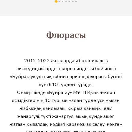
​Флорасы
2012-2022 жылдардағы ботаникалық
экспедициялардың қорытындысы бойынша
«Бұйратау» ұлттық табиғи паркінің флорасы бүгінгі
күні 610 түрден тұрады.
Оның ішінде «Бұйратау» МҰТП Қызыл-кітап
өсімдіктерінің 10 түрі мынадай түрде ұсынылған:
жабысқақ қандыағаш, қырғыз қайыңы, едiл
жанаргүлi, түктi жанаргүл, ашық құндызшөп,
жатаған қызғалдақ, кәдiмгi қарғакөз, ақ селеу, көктем