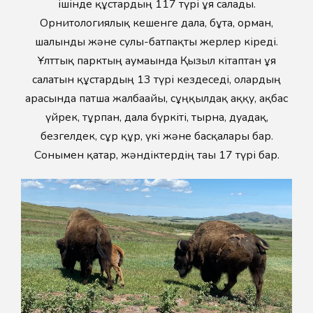
ішінде құстардың 117 түрі ұя салады.
Орнитологиялық кешенге дала, бұта, орман,
шалғынды және сулы-батпақты жерлер кіреді.
Ұлттық парктың аумағында Қызыл кітаптан ұя
салатын құстардың 13 түрі кездеседі, олардың
арасында патша жалбағайы, сұңқылдақ аққу, ақбас
үйрек, тұрпан, дала бүркіті, тырна, дуадақ,
безгелдек, сұр құр, үкі және басқалары бар.
Сонымен қатар, жәндіктердің тағы 17 түрі бар.