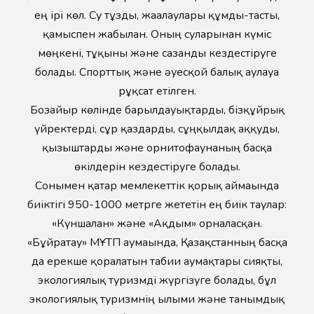
ең ірі көл. Су тұзды, жағалаулары құмды-тасты,
қамыспен жабылған. Оның суларынан күміс
мөңкені, тұқыны және сазанды кездестіруге
болады. Спорттық және әуесқой балық аулауға
рұқсат етілген.
Бозайғыр көлінде барылдауықтарды, бізқұйрық
үйректерді, сұр қаздарды, сұңқылдақ аққуды,
қызғыштарды және орнитофаунаның басқа
өкілдерін кездестіруге болады.
Сонымен қатар мемлекеттік қорық аймағында
биіктігі 950-1000 метрге жететін ең биік таулар:
«Күншалған» және «Ақдым» орналасқан.
«Бұйратау» МҰТП аумағында, Қазақстанның басқа
да ерекше қорғалатын табиғи аумақтары сияқты,
экологиялық туризмді жүргізуге болады, бұл
экологиялық туризмнің ғылыми және танымдық