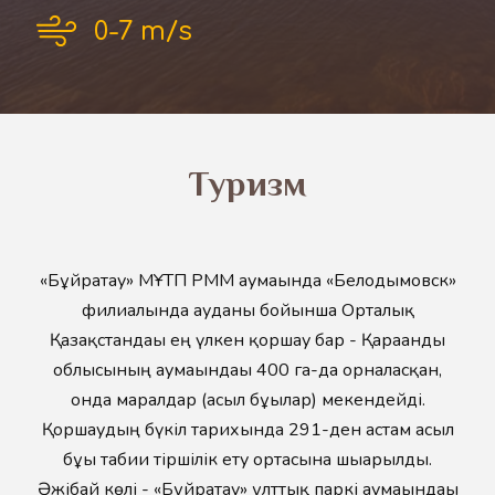
0-7 m/s
Туризм
«Бұйратау» МҰТП РММ аумағында «Белодымовск»
филиалында ауданы бойынша Орталық
Қазақстандағы ең үлкен қоршау бар - Қарағанды
облысының аумағындағы 400 га-да орналасқан,
онда маралдар (асыл бұғылар) мекендейді.
Қоршаудың бүкіл тарихында 291-ден астам асыл
бұғы табиғи тіршілік ету ортасына шығарылды.
Әжібай көлі - «Бұйратау» ұлттық паркі аумағындағы