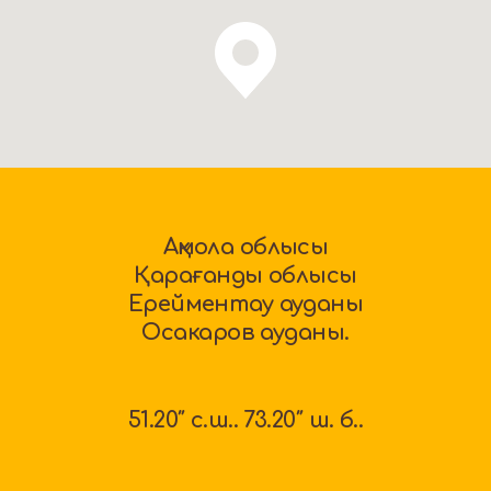
Ақмола облысы
Қарағанды облысы
Ерейментау ауданы
Осакаров ауданы.
51.20″ c.ш.. 73.20″ ш. б..