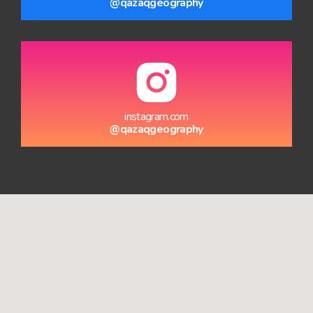
@qazaqgeography
instagram.com
@qazaqgeography