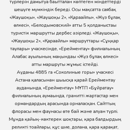
түрлерін дамытуға бағытталған көптеген міндеттерді
шешуге мүмкіндік береді. Осы мақсатта саябақ
«Жаушоқы», «Жаушоқы 2», «Қарағайлы», «Жүз бұлақ
өлкесі», «Белодымовский» атты 5 қолданыстағы
туристік маршрутты дербес әзірледі. «Жаушоқы»,
«Жаушоқы 2», «Қарағайлы» маршруттары «Сұңқар
таулары» учаскесінде, «Ерейментау» филиалының
Алғабас ауылының маңындағы «Жүз бұлақ өлкесі»
атты маршруты жұмыс істейді.
Ауданы 4885 га «Соколиные горы» учаскесі
Астана қаласынан шығысқа қарай Ерейментау
ауданында, «Ерейментау» МҰТП «Бұйратау»
филиалының аумағында, гранитті жартастар мен
ормандардың арасында орналасқан. Сайттың
флорасы мен фаунасы өте бай және алуан түрлі.
Мұнда қайың-көктерек шоқтары, қара балдырдың
реликті тоғайлары, құс шие, долана, қара қарақат,