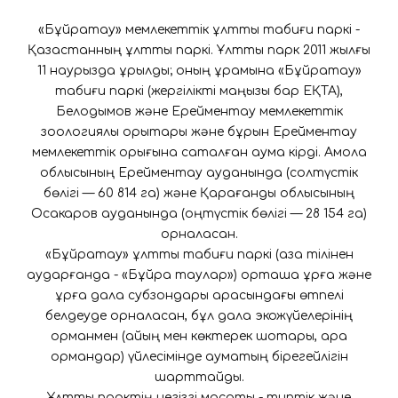
«Бұйратау» мемлекеттік ұлттық табиғи паркі -
Қазақстанның ұлттық паркі. Ұлттық парк 2011 жылғы
11 наурызда құрылды; оның құрамына «Бұйратау»
табиғи паркі (жергілікті маңызы бар ЕҚТА),
Белодымов және Ерейментау мемлекеттік
зоологиялық қорықтары және бұрын Ерейментау
мемлекеттік қорығына сақталған аумақ кірді. Ақмола
облысының Ерейментау ауданында (солтүстік
бөлігі — 60 814 га) және Қарағанды облысының
Осакаров ауданында (оңтүстік бөлігі — 28 154 га)
орналасқан.
«Бұйратау» ұлттық табиғи паркі (қазақ тілінен
аударғанда - «Бұйра таулар») орташа құрғақ және
құрғақ дала субзондары арасындағы өтпелі
белдеуде орналасқан, бұл дала экожүйелерінің
орманмен (қайың мен көктерек шоқтары, қара
ормандар) үйлесімінде аумақтың бірегейлігін
шарттайды.
Ұлттық парктің негізгі мақсаты - типтік және