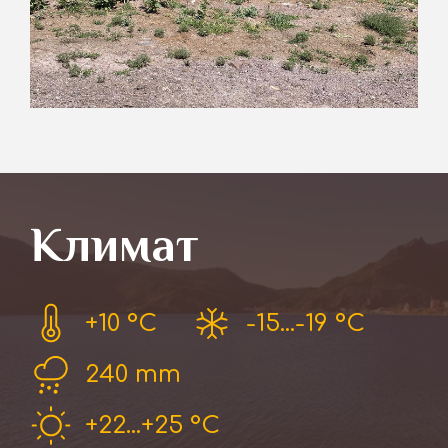
Климат
+10 °С
-15...-19 °С
240 mm
+22...+25 °С