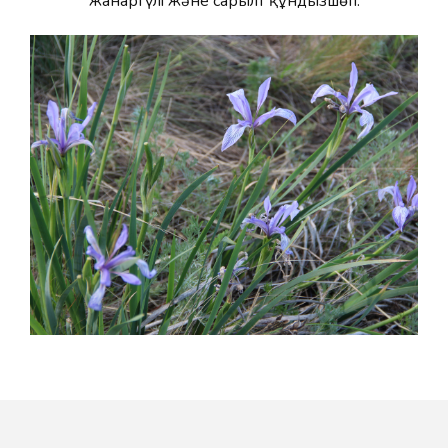
жанаргүлi және сарғылт құндызшөп.