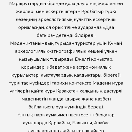
Маршруттардың бірінде қола дәуірінің жерленген
жерлері мен ескерткіштері - Қос батыр түркі
кезеңінің археологиялық культтік ескерткіші
орналасқан, ол орыс тіліне аударғанда «Два
батыра» дегенді білдіреді.
Мәдени-танымдық тұрғыдан туристер үшін Құмай
археологиялық-этнографиялық кешені үлкен
қызығушылық тудырады. Ежелгі қоныстар,
қорымдар, ғибадат және астрономиялық
құрылыстар, қыстаулардың қалдықтары, бірегей
түркі тас мүсіндері тарихи контексте Мәдени мұра
үлгілерін қайта құру Қазақстан халқының дәстүрлі
мәдениетін жандандыруға және көзбен
байланыстыруға мүмкіндік береді.
Ұлттық парк аумағымен шектесетін бірқатар
ауылдарда Қарағайлы, Балықты, Алғабас
ауылдарында жайлы қонақ үйлер