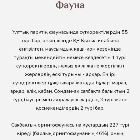
​Фауна
Ұлттық парктің фаунасында сүтқоректілердің 55
түрі бар, оның ішінде ҚР Қызыл кітабына
енгізілген, маусымдық көші-қон кезеңінде
тұрақты мекендейтін немесе кездесетін 1 түрі:
сүтқоректілердің жалғыз өкілі және жергілікті
жерлердің ескі тұрғыны - арқар. Ең ірі
сүтқоректілер тұяқтыларға жатады: бұлар, марал,
арқар, елік, қабан. Сондай-ақ саябақта балықтың 2
түрі, бауырымен жорғалаушылардың 3 түрі және
қосмекенділердің 2 түрі бар.
Саябақтың орнитофаунасына құстардың 227 түрі
кіреді (барлық орнитофаунаның 46%), оның