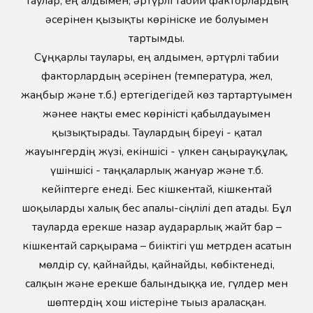
Таулар, ең алдымен, әртүрлі табиғи факторлардың
әсерінен қызықты көрініске ие болуымен
тартымды.
Сұңқарлы таулары, ең алдымен, әртүрлі табиғи
факторлардың әсерінен (температура, жел,
жаңбыр және т.б.) ертегідегідей көз тартартуымен
жәнее нақты емес көріністі қабылдауымен
қызықтырады. Таулардың біреуі - қатал
жауынгердің жүзі, екіншісі - үлкен саңырауқұлақ,
үшіншісі - таңқаларлық жануар және т.б.
кейіптерге енеді. Бес кішкентай, кішкентай
шоқыларды халық бес апалы-сіңлілі деп атады. Бұл
тауларда ерекше назар аударарлық жайт бар –
кішкентай сарқырама – биіктігі үш метрден асатын
мөлдір су, қайнайды, қайнайды, көбіктенеді,
салқын және ерекше балғындыққа ие, гүлдер мен
шөптердің хош иістеріне тығыз араласқан.