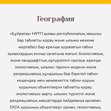
География
«Бұйратау» МҰТП аумағы республикалық маңызы
бар табиғатты қорғау және ғылыми мекеме
мәртебесі бар ерекше қорғалатын табиғи
аумақтардың екінші санатына жатып, биологиялық
және ландшафттық әртүрлілікті сақтауға, ерекше
экологиялық, ғылыми, тарихи-мәдени және
рекреациялық құндылығы бар бірегей табиғи
кешендер мен мемлекеттік табиғи-қорық
қорының объектілерін табиғатты қорғау,
экологиялық-ағарту, ғылыми, туристік және
рекреациялық мақсаттарда пайдалануға арналған.
ЕҚТА қорының объектілері: орман, геологиялық,