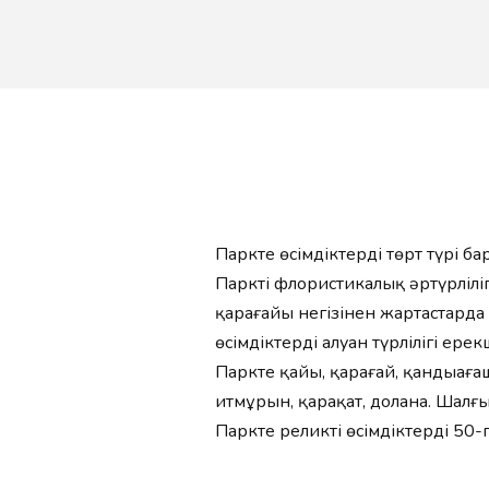
Паркте өсімдіктердің төрт түрі 
Парктің флористикалық әртүрліл
қарағайы негізінен жартастарда ө
өсімдіктердің алуан түрлілігі ер
Паркте қайың, қарағай, қандыаға
итмұрын, қарақат, долана. Шалғ
Паркте реликті өсімдіктердің 50-г