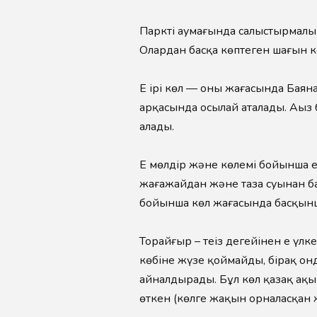
Парктің аумағында салыстырмалы
Олардан басқа көптеген шағын кө
Ең ірі көл — оның жағасында Бая
арқасында осылай аталады. Аңыз
алады.
Ең мөлдір және көлемі бойынша 
жағажайдан және таза суынан бас
бойынша көл жағасында басқынш
Торайғыр – теңіз деңгейінен ең ү
көбіне жүзе қоймайды, бірақ он
айналдырады. Бұл көл қазақ ақы
өткен (көлге жақын орналасқан 