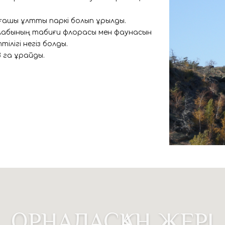
ашқы ұлттық паркі болып құрылды.
алабының табиғи флорасы мен фаунасын
тілігі негіз болды.
 га құрайды.
ОРНАЛАСҚАН ЖЕРІ