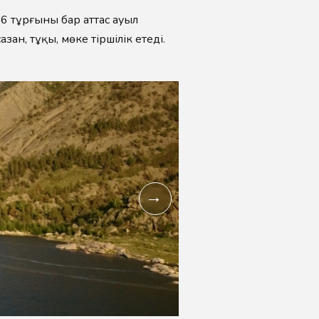
 56 тұрғыны бар аттас ауыл
, тұқы, мөңке тіршілік етеді.