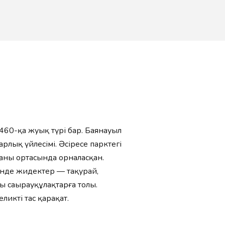
460-қа жуық түрі бар. Баянауыл
арлық үйлесімі. Әсіресе парктегі
ланың ортасында орналасқан.
інде жидектер — таңқурай,
 саңырауқұлақтарға толы.
еликті тас қарақат.