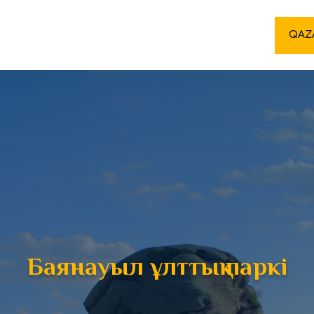
QAZ
Баянауыл ұлттық паркі