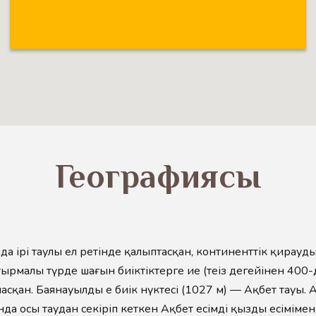
Географиясы
да ірі таулы ел ретінде қалыптасқан, континенттік қирауды
ырмалы түрде шағын биіктіктерге ие (теңіз деңгейінен 400-
сқан. Баянауылдың ең биік нүктесі (1027 м) — Ақбет тауы. 
а осы таудан секіріп кеткен Ақбет есімді қыздың есімімен 