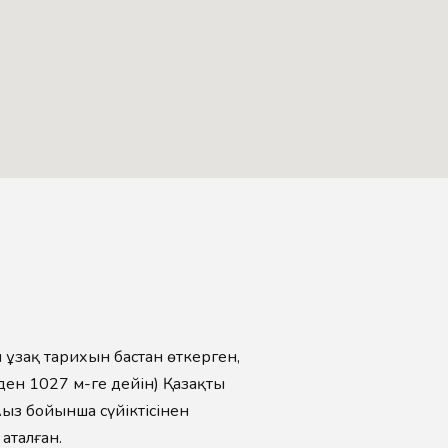
ң ұзақ тарихын бастан өткерген,
ден 1027 м-ге дейін) Қазақтың
Аңыз бойынша сүйіктісінен
аталған.