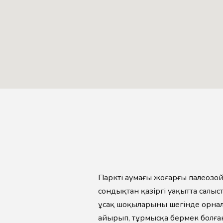
Парктің аумағы жоғарғы палеозой
сондықтан қазіргі уақытта салыст
ұсақ шоқыларының шегінде орнала
айырып, тұрмысқа бермек болғанд