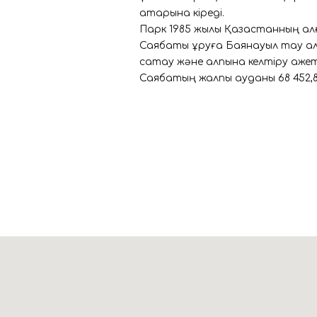
қатарына кіреді.
Парк 1985 жылы Қазақстанның алғ
Саябақты құруға Баянауыл тау 
сақтау және қалпына келтіру қажет
Саябақтың жалпы ауданы 68 452,8