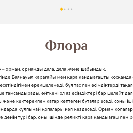
Флора
бар – орман, орманды дала, дала және шабындық.
ігінде Баянауыл қарағайы мен қара қандыағашты қосқанда 
сетіндігімен ерекшеленеді, бұл тас пен өсімдіктердің таңқал
екше тамсандырады, өйткені ол аз өсімдіктері бар шөлейт да
ш және көктерекпен қатар көптеген бұталар өседі, соның іш
ындарда құлпынай қопалары көп кездеседі. Орман қопалары
е дейін түрі бар, оның ішінде реликті қара қандыағаш пен р