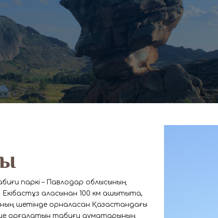
лы
абиғи паркі – Павлодар облысының
Екібастұз қаласынан 100 км қашықтықта,
ының шетінде орналасқан Қазақстандағы
кше қорғалатын табиғи аумақтарының