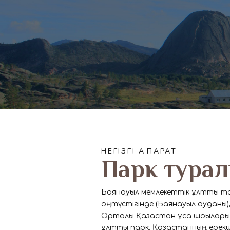
НЕГІЗГІ АҚПАРАТ
Парк тура
Баянауыл мемлекеттік ұлттық т
оңтүстігінде (Баянауыл ауданы), 
Орталық Қазақстан ұсақ шоқылар
ұлттық парк. Қазақстанның ере