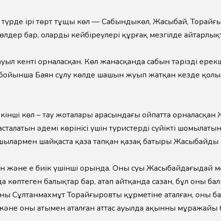
 түрде ірі төрт тұщы көл — Сабындыкөл, Жасыбай, Торайғ
лдер бар, олардың кейбіреулері құрғақ мезгілде айтарлықт
науыл кенті орналасқан. Көл жанасқанда сабын тәрізді ерек
 бойынша Баян сұлу көлде шашын жуып жатқан кезде қолы
екінші көл – тау жоталары арасындағы ойпатта орналасқан 
талатын әдемі көрінісі үшін туристердің сүйікті шомылатын
ылармен шайқаста қаза тапқан қазақ батыры Жасыбайдың қ
лкен және ең биік үшінші орында. Оның суы Жасыбайдағыдай 
да көптеген балықтар бар, атап айтқанда сазан, бұл оны 
ны Сұлтанмахмұт Торайғыровтың құрметіне аталған, оның 
және оның атымен аталған аттас ауылда ақынның мұражайы б