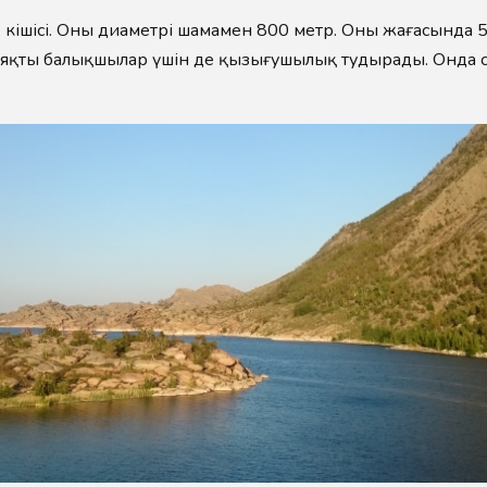
 ең кішісі. Оның диаметрі шамамен 800 метр. Оның жағасында
яқты балықшылар үшін де қызығушылық тудырады. Онда сазан