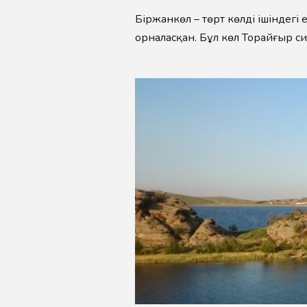
Біржанкөл – төрт көлдің ішіндегі
орналасқан. Бұл көл Торайғыр си