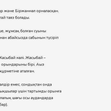
ыр және Біржанкөл орналасқан.
ай таяз болады.
ше, жұмсақ болған суының
нан абайсызда сабынын түсіріп
Жасыбай көлі. Жасыбай –
 орындарының бірі. Аңыз
ұрметіне аталған.
мөлдір емес, сондықтан онда
балықшылар үшін тартымды орынға
балалық шағы осы аудандарда
ар).