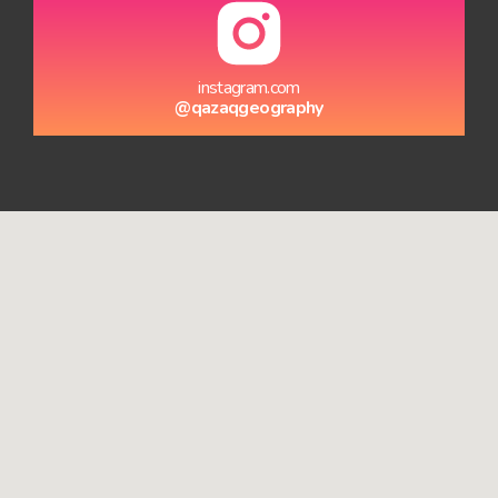
instagram.com
@qazaqgeography