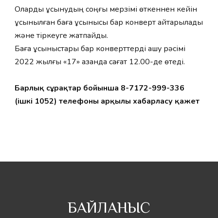
Оларды ұсынудың соңғы мерзімі өткеннен кейін
ұсынылған баға ұсынысы бар конверт қайтарылады
және тіркеуге жатпайды.
Баға ұсыныстары бар конверттерді ашу рәсімі
2022 жылғы «17» қазанда сағат 12.00-де өтеді.
Барлық сұрақтар бойынша 8-7172-999-336
(ішкі 1052) телефоны арқылы хабарласу қажет
БАЙЛАНЫС