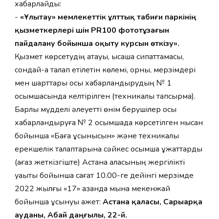
хабарлайды:
-
«Ұлытау» мемлекеттік ұлттық табиғи паркінің
қызметкерлері үшін PR100 фототұзағын
пайдалану бойынша оқыту курсын өткізу».
Қызмет көрсетудің атауы, қысқаша сипаттамасы,
сондай-ақ талап етілетін көлемі, орны, мерзімдері
мен шарттары осы хабарландырудың № 1
қосымшасында келтірілген (техникалық тапсырма).
Барлық мүдделі әлеуетті өнім берушілер осы
хабарландыруға № 2 қосымшада көрсетілген нысан
бойынша «Баға ұсынысын» және техникалық
ерекшелік талаптарына сәйкес қосымша құжаттарды
(қағаз жеткізгіште) Астана қаласының жергілікті
уақыты бойынша сағат 10.00-ге дейінгі мерзімде
2022 жылғы «17» қазанда мына мекенжай
бойынша ұсынуы қажет:
Астана қаласы, Сарыарқа
ауданы, Абай даңғылы, 22-үй.