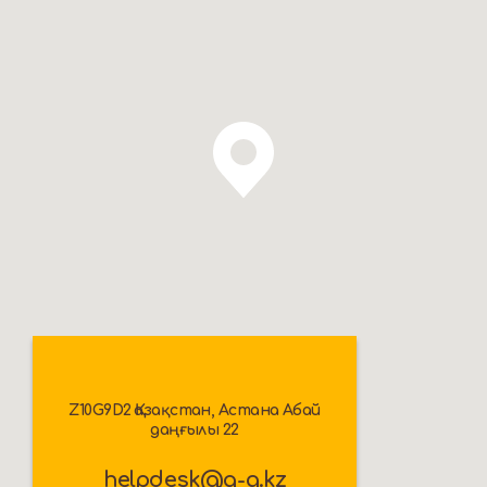
Z10G9D2 Қазақстан, Астана Абай
даңғылы 22
helpdesk@q-g.kz