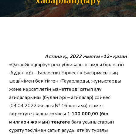
хабарландыру
Астана қ., 2022 жылғы «12» қазан
«QazaqGeography» республикалық қоғамдық бірлестігі
(бұдан әрі – Бірлестік) Бірлестік Басқармасының
шешімімен бекітілген «Тауарларды, жұмыстарды
және көрсетілетін қызметтерді сатып алу
қағидаларына» (бұдан әрі – ағидалар) сәйкес
(04.04.2022 жылғы № 16 хаттама) қызмет
көрсетуге жалпы сомасы
1 100 000,00 (бір
миллион жүз мың) теңгеге
баға ұсыныстарын
сұрату тәсілімен сатып алуды өткізу туралы