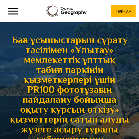
ТІРКЕЛУ
Баға ұсыныстарын сұрату
тәсілімен «Ұлытау»
мемлекеттік ұлттық
табиғи паркінің
қызметкерлері үшін
PR100 фототұзағын
пайдалану бойынша
оқыту курсын өткізу»
қызметтерін сатып алуды
жүзеге асыру туралы