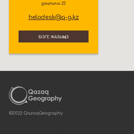
даңғылы 22
helpdesk@q-g.kz
БІЗГЕ ЖАЗЫҢЫЗ
©2022 QazaqGeography