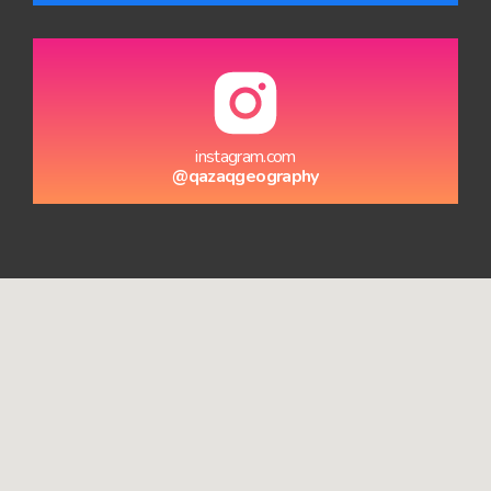
instagram.com
@qazaqgeography