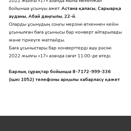
2022 жылғы «17» қазанда мына мекенжай
бойынша ұсынуы қажет:
Астана қаласы, Сарыарқа
ауданы, Абай даңғылы, 22-үй.
Оларды ұсынудың соңғы мерзімі өткеннен кейін
ұсынылған баға ұсынысы бар конверт қайтарылады
және тіркеуге жатпайды.
Баға ұсыныстары бар конверттерді ашу рәсімі
2022 жылғы «17» қазанда сағат 11.00-де өтеді.
Барлық сұрақтар бойынша 8-7172-999-336
(ішкі 1052) телефоны арқылы хабарласу қажет