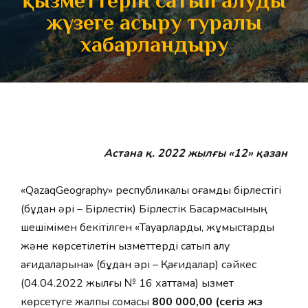
қызметтерін сатып алуды
жүзеге асыру туралы
хабарландыру
Астана қ. 2022 жылғы «12» қазан
«QazaqGeography» республикалық қоғамдық бірлестігі
(бұдан әрі – Бірлестік) Бірлестік Басқармасының
шешімімен бекітілген «Тауарларды, жұмыстарды
және көрсетілетін қызметтерді сатып алу
қағидаларына» (бұдан әрі – Қағидалар) сәйкес
(04.04.2022 жылғы № 16 хаттама) қызмет
көрсетуге жалпы сомасы
800 000,00 (сегіз жүз