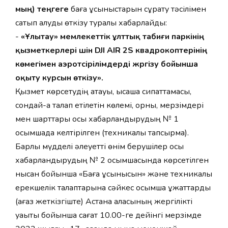
мың) теңгеге
баға ұсыныстарын сұрату тәсілімен
сатып алуды өткізу туралы хабарлайды:
-
«Ұлытау» мемлекеттік ұлттық табиғи паркінің
қызметкерлері үшін DJI AIR 2S квадрокоптерінің
көмегімен аэротүсірілімдерді жүргізу бойынша
оқыту курсын өткізу».
Қызмет көрсетудің атауы, қысқаша сипаттамасы,
сондай-ақ талап етілетін көлемі, орны, мерзімдері
мен шарттары осы хабарландырудың № 1
қосымшада келтірілген (техникалық тапсырма).
Барлық мүдделі әлеуетті өнім берушілер осы
хабарландырудың № 2 қосымшасында көрсетілген
нысан бойынша «Баға ұсынысын» және техникалық
ерекшелік талаптарына сәйкес қосымша құжаттарды
(қағаз жеткізгіште) Астана қаласының жергілікті
уақыты бойынша сағат 10.00-ге дейінгі мерзімде