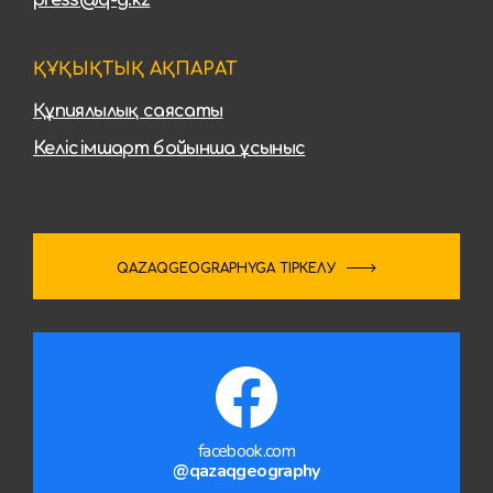
press@q-g.kz
ҚҰҚЫҚТЫҚ АҚПАРАТ
Құпиялылық саясаты
Келісімшарт бойынша ұсыныс
QAZAQGEOGRAPHYGA ТІРКЕЛУ
facebook.com
@qazaqgeography