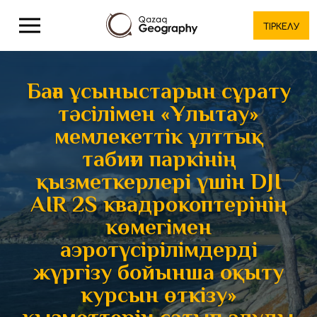
ТІРКЕЛУ
Баға ұсыныстарын сұрату
тәсілімен «Ұлытау»
мемлекеттік ұлттық
табиғи паркінің
қызметкерлері үшін DJI
AIR 2S квадрокоптерінің
көмегімен
аэротүсірілімдерді
жүргізу бойынша оқыту
курсын өткізу»